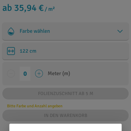
ab 35,94 €
/ m²
Farbe wählen
122 cm
Meter (m)
FOLIENZUSCHNITT AB 5 M
Bitte Farbe und Anzahl angeben
IN DEN WARENKORB