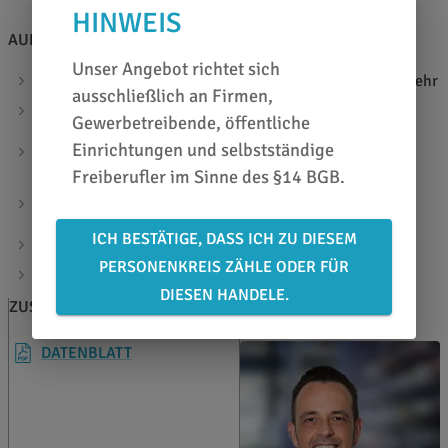
HINWEIS
AUF EINEN BLICK
Unser Angebot richtet sich
hochwertige gegossene Reflexfolie für den Straßenverkehr
ausschließlich an Firmen,
Für langfristige Beschriftungen im Außenbereich
Gewerbetreibende, öffentliche
mit 3M Controltac Plus - Klebstoffsystem für einfaches
Einrichtungen und selbstständige
Positionieren
Freiberufler im Sinne des §14 BGB.
mit 3M Comply Performence - Mikroluftkanäle für
komfortables und blasenfreies Verkleben
ICH BESTÄTIGE, DASS ICH ZU DIESEM
Materialstärke: 180µ
PERSONENKREIS ZÄHLE ODER FÜR
ECE 104 - Materialklasse E
DIESEN HANDELE.
ZUSATZINFOS
BERATEN LASSEN
DATENBLATT