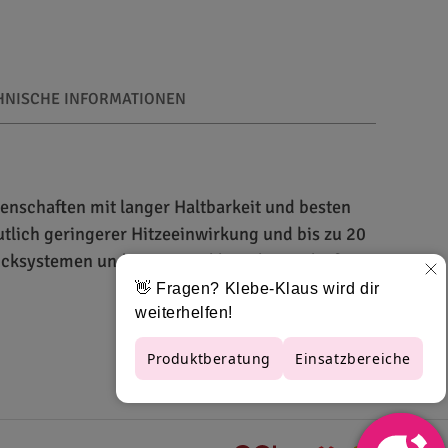
HNISCHE INFORMATIONEN
enschaften mit langer Haltbarkeit und besten
utlich geringerer Hitzeeinwirkung und bis zu 20
cksystemen und Tinten und lässt bei Bedarf
imiert wurde. Die weiße, opake und glänzende
it Solvent- und Eco-Solvent-Tinten sowie mit