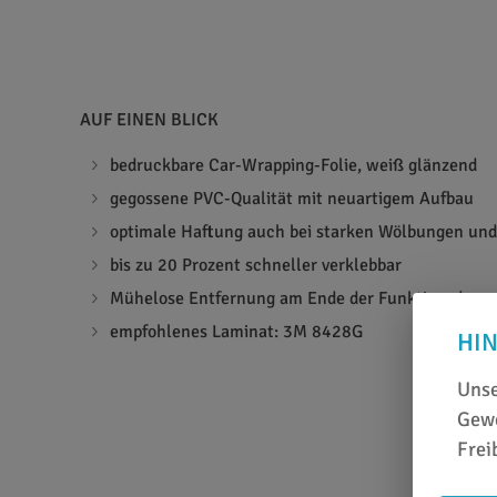
AUF EINEN BLICK
bedruckbare Car-Wrapping-Folie, weiß glänzend
gegossene PVC-Qualität mit neuartigem Aufbau
optimale Haftung auch bei starken Wölbungen und
bis zu 20 Prozent schneller verklebbar
Mühelose Entfernung am Ende der Funktionsdaue
empfohlenes Laminat: 3M 8428G
HI
Unse
Gewe
Frei