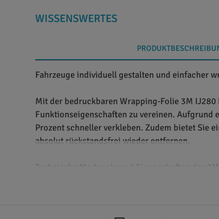
WISSENSWERTES
PRODUKTBESCHREIBU
Fahrzeuge individuell gestalten und einfacher 
Mit der bedruckbaren Wrapping-Folie 3M IJ280 ha
Funktionseigenschaften zu vereinen. Aufgrund ei
Prozent schneller verkleben. Zudem bietet Sie 
absolut rückstandsfrei wieder entfernen.
Technische Merkmale und Eigenschaften der 3M 
3M IJ280 ist eine Digitaldruckfolie aus gegoss
Folie ist in den Breiten 1.220 mm, 1.372 mm und