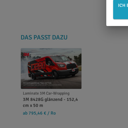
ICH 
DAS PASST DAZU
Laminate 3M Car-Wrapping
3M 8428G glänzend - 152,4
cm x 50 m
ab 795,46 €
/ Ro