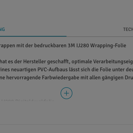
NG
TEC
wrappen mit der bedruckbaren 3M IJ280 Wrapping-Folie
t es der Hersteller geschafft, optimale Verarbeitungseig
nes neuartigen PVC-Aufbaus lässt sich die Folie unter de
eine hervorragende Farbwiedergabe mit allen gängigen Dru
IJ280 Digitaldruckfolie
enem PVC, die speziell für Car-Wrapping-Anwendungen opt
 1.524 mm als Rollenware erhältlich und ist bedruckbar m