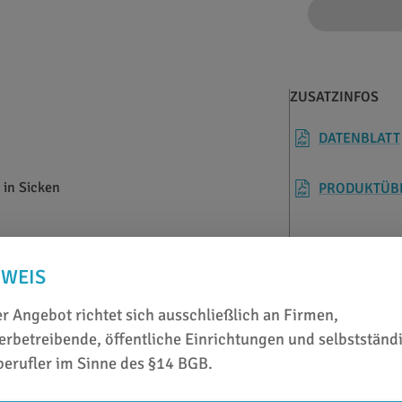
ZUSATZINFOS
DATENBLATT
 in Sicken
PRODUKTÜB
r
NWEIS
r Angebot richtet sich ausschließlich an Firmen,
rbetreibende, öffentliche Einrichtungen und selbstständ
berufler im Sinne des §14 BGB.