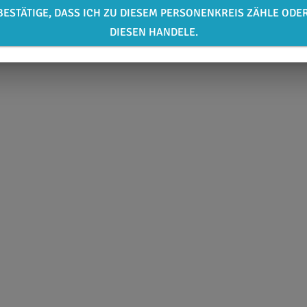
BESTÄTIGE, DASS ICH ZU DIESEM PERSONENKREIS ZÄHLE ODE
DIESEN HANDELE.