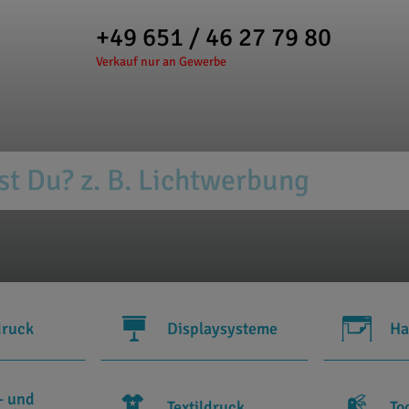
+49 651 / 46 27 79 80
Verkauf nur an Gewerbe
druck
Displaysysteme
Ha
- und
Textildruck
To