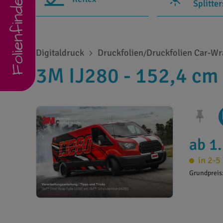
Folienfinder
Splitte
Digitaldruck
Druckfolien
Druckfolien Car-W
/
3M IJ280 - 152,4 cm
ab 1
in 2-5
Grundpreis