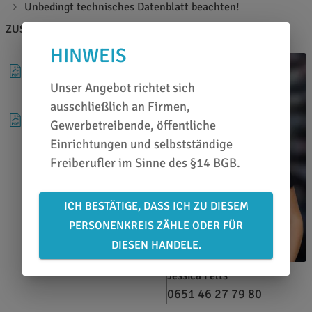
Unbedingt technisches Datenblatt beachten!
ZUSATZINFOS
BERATEN LASSEN
HINWEIS
TECHNISCHES
DATENBLATT
Unser Angebot richtet sich
ausschließlich an Firmen,
SICHERHEITSDATENBLATT
Gewerbetreibende, öffentliche
Einrichtungen und selbstständige
Freiberufler im Sinne des §14 BGB.
ICH BESTÄTIGE, DASS ICH ZU DIESEM
PERSONENKREIS ZÄHLE ODER FÜR
DIESEN HANDELE.
Jessica Felts
0651 46 27 79 80