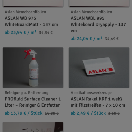
Aslan Memoboardfolien
Aslan Memoboardfolien
ASLAN WB 975
ASLAN WBL 995
WhiteBoardMatt - 137 cm
Whiteboard Dryapply - 137
cm
ab 23,94 €
/ m²
34,34 €
ab 24,04 €
/ m²
34,49 €
Reinigung u. Entfernung
Applikationswerkzeuge
PROfluid Surface Cleaner 1
ASLAN Rakel KRF 1 weiß
Liter – Reiniger & Entfetter
mit Filzstreifen - 7 x 10 cm
ab 13,79 €
/ Stück
ab 2,49 €
/ Stück
16,89 €
3,69 €