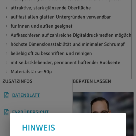
attraktive, stark glänzende Oberfläche
auf fast allen glatten Untergründen verwendbar
für innen und außen geeignet
Aufkaschieren auf zahlreiche Digitaldruckmedien möglich
höchste Dimensionsstabilität und minimaler Schrumpf
beliebig oft zu beschriften und reinigen
mit selbstklebender, permanent haftender Rückseite
Materialstärke: 50µ
ZUSATZINFOS
BERATEN LASSEN
DATENBLATT
FARBÜBERSICHT
HINWEIS