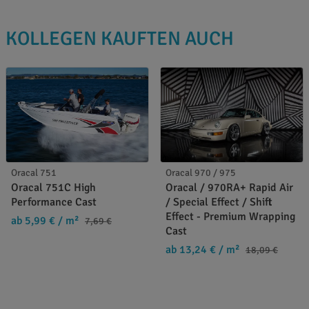
KOLLEGEN KAUFTEN AUCH
Oracal 751
Oracal 970 / 975
Oracal 751C High
Oracal / 970RA+ Rapid Air
Performance Cast
/ Special Effect / Shift
Effect - Premium Wrapping
ab 5,99 €
/ m²
7,69 €
Cast
ab 13,24 €
/ m²
18,09 €