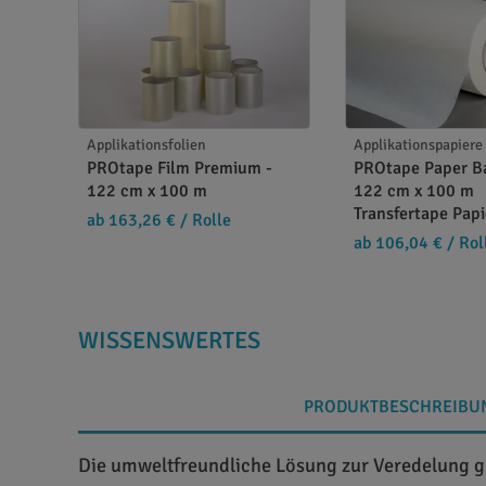
Applikationsfolien
Applikationspapiere
PROtape Film Premium -
PROtape Paper Ba
122 cm x 100 m
122 cm x 100 m
Transfertape Papi
ab 163,26 €
/ Rolle
ab 106,04 €
/ Rol
WISSENSWERTES
PRODUKTBESCHREIBU
Die umweltfreundliche Lösung zur Veredelung 