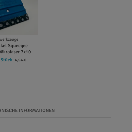
swerkzeuge
akel Squeegee
 Mikrofaser 7x10
 Stück
4,94 €
HNISCHE INFORMATIONEN