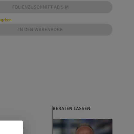
FOLIENZUSCHNITT AB 5 M
angeben
IN DEN WARENKORB
BERATEN LASSEN