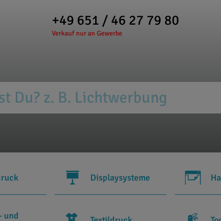
+49 651 / 46 27 79 80
Verkauf nur an Gewerbe
druck
Displaysysteme
Ha
- und
Textildruck
To