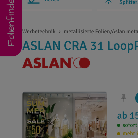
Folienfinder
Splitte
Werbetechnik
metallisierte Folien
Aslan metal
/
ASLAN CRA 31 LoopP
ab 1
sofort
mehr i