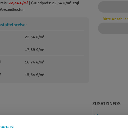
reis:
22,34 €
/m²
|
Grundpreis: 22,34 €/m² zzgl.
Versandkosten
Bitte Anzahl 
taffelpreise:
22,34 €/m²
17,89 €/m²
m
16,74 €/m²
m
15,64 €/m²
ZUSATZINFOS
DATENBLATT
NWEIS