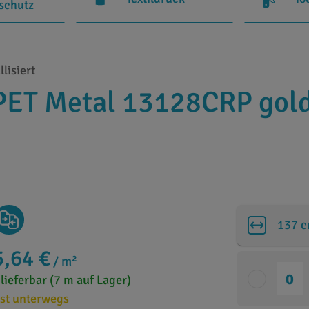
rschutz
lisiert
ET Metal 13128CRP gold
137 
5,64 €
/ m²
 lieferbar (7 m auf Lager)
st unterwegs