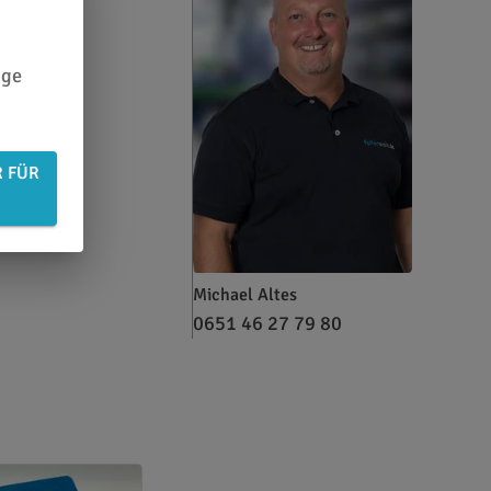
KEIT
ige
R FÜR
Michael Altes
0651 46 27 79 80