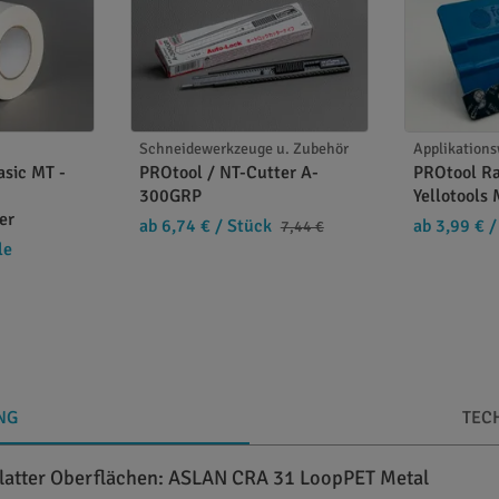
Schneidewerkzeuge u. Zubehör
Applikation
sic MT -
PROtool / NT-Cutter A-
PROtool R
300GRP
Yellotools
er
ab 6,74 €
/ Stück
ab 3,99 €
/
7,44 €
le
NG
TEC
glatter Oberflächen: ASLAN CRA 31 LoopPET Metal