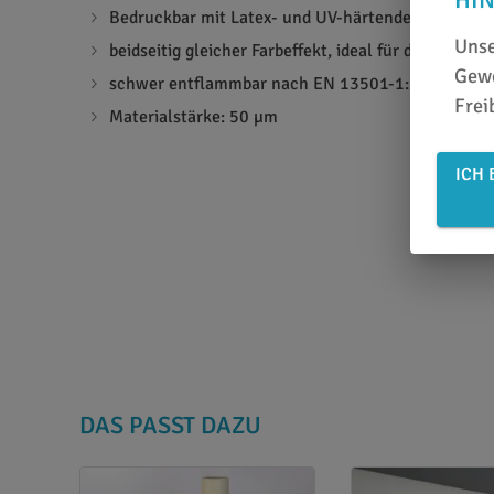
Bedruckbar mit Latex- und UV-härtenden Tinten
Unse
beidseitig gleicher Farbeffekt, ideal für die Gestal
Gewe
schwer entflammbar nach EN 13501-1: B - s1, d0
Frei
Materialstärke: 50 µm
ICH 
DAS PASST DAZU