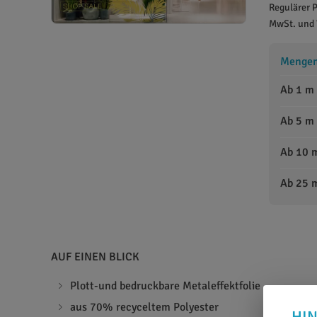
Regulärer P
MwSt. und 
Mengens
Ab 1 m
Ab 5 m
Ab 10 
Ab 25 
AUF EINEN BLICK
Plott-und bedruckbare Metaleffektfolie
aus 70% recyceltem Polyester
HI