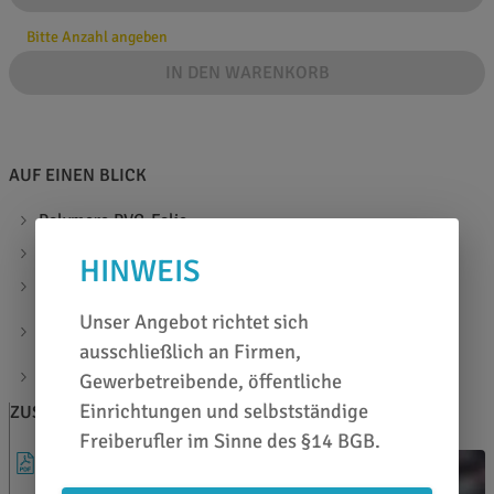
Bitte Anzahl angeben
IN DEN WARENKORB
AUF EINEN BLICK
Polymere PVC-Folie
Hochtransluzente Digitaldruckfolie für Leuchtwerbung
HINWEIS
hohe Farbbrillanz
bedruckbar mit Solvent-, Eco-Solvent-, Latex- und UV-
Unser Angebot richtet sich
härtenden Tinten sowie Siebdruckfarben
ausschließlich an Firmen,
Materialstärke 90µ
Gewerbetreibende, öffentliche
Einrichtungen und selbstständige
ZUSATZINFOS
BERATEN LASSEN
Freiberufler im Sinne des §14 BGB.
DATENBLATT