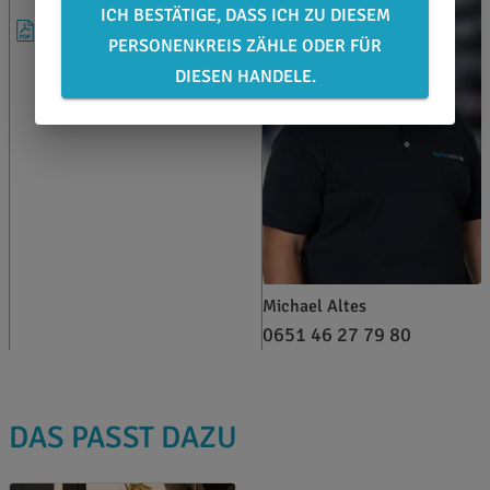
ICH BESTÄTIGE, DASS ICH ZU DIESEM
FAQ
PERSONENKREIS ZÄHLE ODER FÜR
DIESEN HANDELE.
Michael Altes
0651 46 27 79 80
DAS PASST DAZU