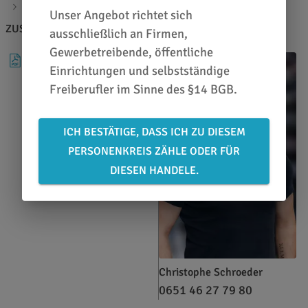
Materialstärke: 120µ
Unser Angebot richtet sich
ZUSATZINFOS
BERATEN LASSEN
ausschließlich an Firmen,
Gewerbetreibende, öffentliche
DATENBLATT
Einrichtungen und selbstständige
Freiberufler im Sinne des §14 BGB.
ICH BESTÄTIGE, DASS ICH ZU DIESEM
PERSONENKREIS ZÄHLE ODER FÜR
DIESEN HANDELE.
Christophe Schroeder
0651 46 27 79 80