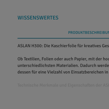
WISSENSWERTES
PRODUKTBESCHREIBU
ASLAN H300: Die Kaschierfolie für kreatives Ges
Ob Textilien, Folien oder auch Papier, mit der h
unterschiedlichsten Materialien. Dadurch werden
dessen für eine Vielzahl von Einsatzbereichen i
Technische Merkmale und Eigenschaften der AS
Bei ASLAN H 300 handelt es sich um eine hochwer
stabil und flexibel. Das Produkt zeichnet sich 