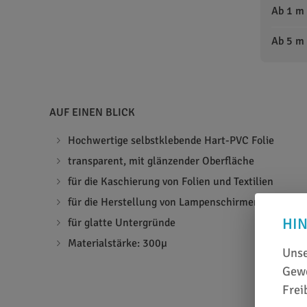
Ab 1 m
Ab 5 m
AUF EINEN BLICK
Hochwertige selbstklebende Hart-PVC Folie
transparent, mit glänzender Oberfläche
für die Kaschierung von Folien und Textilien
für die Herstellung von Lampenschirmen, Grußkar
HI
für glatte Untergründe
Materialstärke: 300µ
Unse
Gewe
Frei