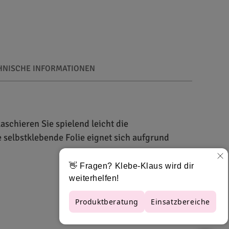
HNISCHE INFORMATIONEN
aschieren Sie spielend leicht die
 selbstklebende Folie eignet sich aufgrund
 300 Mikron auf und ist damit gleichermaßen
 sich hervorragend zum Kaschieren von Textilien