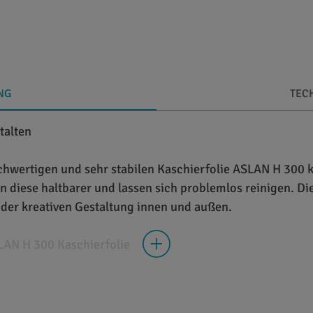
NG
TEC
talten
ochwertigen und sehr stabilen Kaschierfolie ASLAN H 300 k
 diese haltbarer und lassen sich problemlos reinigen. Die
n der kreativen Gestaltung innen und außen.
LAN H 300 Kaschierfolie
tige Folie aus Hart-PVC. Die Folie weist eine Stärke von
durch seine sehr hohe Transparenz aus. Hierdurch eignet es