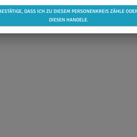
BESTÄTIGE, DASS ICH ZU DIESEM PERSONENKREIS ZÄHLE ODE
DIESEN HANDELE.