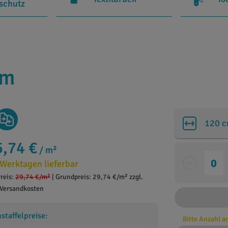
rschutz
cm
120 
5,74 €
/ m²
 Werktagen lieferbar
reis:
29,74 €
/m²
|
Grundpreis: 29,74 €/m² zzgl.
Versandkosten
taffelpreise:
Bitte Anzahl 