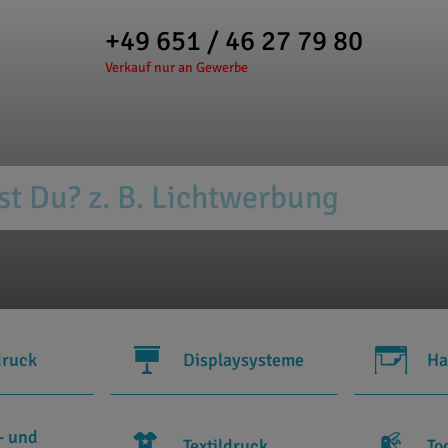
+49 651 / 46 27 79 80
Verkauf nur an Gewerbe
druck
Displaysysteme
Ha
- und
Textildruck
To