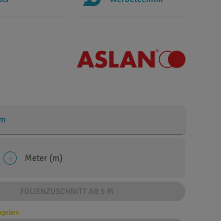
cm
Meter (m)
FOLIENZUSCHNITT AB 5 M
angeben