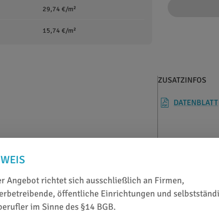
29,74 €/m²
15,74 €/m²
ZUSATZINFOS
DATENBLATT
ten und Mobilés bestens geeignet
NWEIS
r Angebot richtet sich ausschließlich an Firmen,
rbetreibende, öffentliche Einrichtungen und selbstständ
berufler im Sinne des §14 BGB.