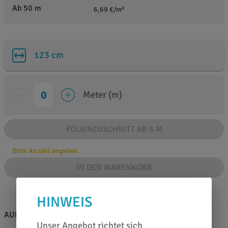
Ab 50 m
6,69 €/m²
123 cm
Meter (m)
FOLIENZUSCHNITT AB 5 M
Bitte Anzahl angeben
IN DEN WARENKORB
HINWEIS
AUF EINEN BLICK
Unser Angebot richtet sich