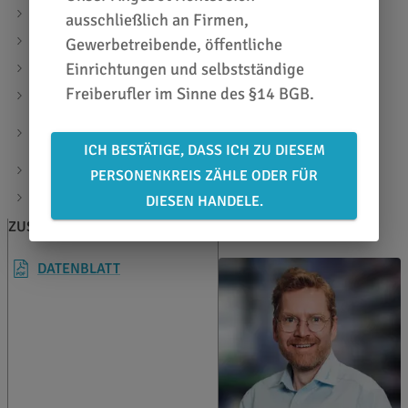
Hart-PVC Folie
ausschließlich an Firmen,
sehr stabil und dennoch flexibel
Gewerbetreibende, öffentliche
Einrichtungen und selbstständige
nicht klebend
Freiberufler im Sinne des §14 BGB.
für die Kaschierung von Folien und Textilien geeignet
auch für Bastelarbeiten wie Mobilés, Lichterketten und
Ähnliches
ICH BESTÄTIGE, DASS ICH ZU DIESEM
bedruckbar und lichtdurchlässig
PERSONENKREIS ZÄHLE ODER FÜR
Materialstärke: 250 µ
DIESEN HANDELE.
ZUSATZINFOS
BERATEN LASSEN
DATENBLATT