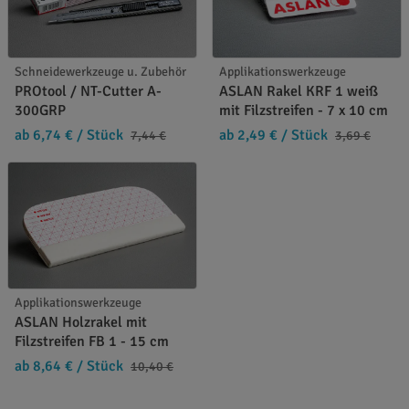
Schneidewerkzeuge u. Zubehör
Applikationswerkzeuge
PROtool / NT-Cutter A-
ASLAN Rakel KRF 1 weiß
300GRP
mit Filzstreifen - 7 x 10 cm
ab 6,74 €
/ Stück
ab 2,49 €
/ Stück
7,44 €
3,69 €
Applikationswerkzeuge
ASLAN Holzrakel mit
Filzstreifen FB 1 - 15 cm
ab 8,64 €
/ Stück
10,40 €