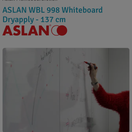
ASLAN WBL 998 Whiteboard
Dryapply - 137 cm