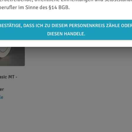
36 x 38 cm
ab 13,79 €
/ Stück
,19 €
16,89 €
berufler im Sinne des §14 BGB.
ab 30,84 €
BESTÄTIGE, DASS ICH ZU DIESEM PERSONENKREIS ZÄHLE ODE
DIESEN HANDELE.
sic MT -
er
le