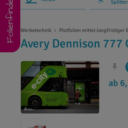
Folienfinder
Splitte
Werbetechnik
Plotfolien mittel-langfristiger 
Avery Dennison 777 C
ab 6