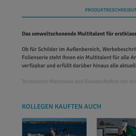
PRODUKTBESCHREIBU
Das umweltschonende Multitalent für erstklass
Ob für Schilder im Außenbereich, Werbebeschrif
Folienserie steht Ihnen ein Multitalent für all
verfügbar und erfüllt darüber hinaus alle aktu
Technische Merkmale und Eigenschaften der Ave
Bei Avery Dennison 777 Cast Film handelt es sic
Schneideplottern optimiert und zeichnet sich d
KOLLEGEN KAUFTEN AUCH
und matten Standardfarben erhältliche Plotterf
Emissionen aus. Unter anderem werden pro Rolle 
Jahre lang rückstandsfrei ablösbare Klebstoff l