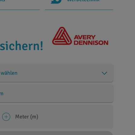
sichern!
 wählen
cm
Meter (m)