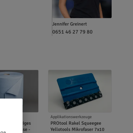
Jennifer Greinert
0651 46 27 79 80
. Entfernung
Applikationswerkzeuge
177-2 3-lagiges
PROtool Rakel Squeegee
 1000 Abrisse -
Yellotools Mikrofaser 7x10
ige