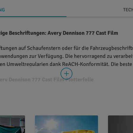
NG
TEC
ige Beschriftungen: Avery Dennison 777 Cast Film
tungen auf Schaufenstern oder für die Fahrzeugbeschrift
e Anwendungen zur Verfügung. Die hervorragend zu verarbei
ellen Umweltregularien dank ReACH-Konformität. Die beste
ry Dennison 777 Cast Film Plotterfolie
h um eine gegossene PVC-Folie mit einer Stärke von 60 Mi
urch herausragende Schneid-, Entgitter- und Verarbeitung
olie erfüllt aktuelle Anforderungen an den Umweltschutz 
bei der Produktion 1,6 Liter Mineralölprodukte eingespar
ösemittelfrei. Aufgrund seiner sehr guten Verformbarkeit 