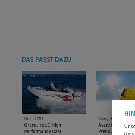
DAS PASST DAZU
HI
Oracal 751
Avery Dennison 800
Oracal 751C High
Avery Dennison 
Unse
Performance Cast
Premium Cast
Gewe