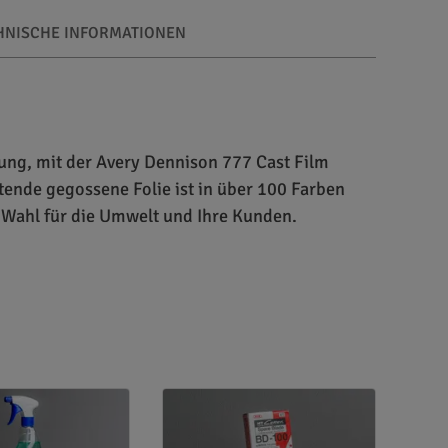
HNISCHE INFORMATIONEN
ung, mit der Avery Dennison 777 Cast Film
tende gegossene Folie ist in über 100 Farben
 Wahl für die Umwelt und Ihre Kunden.
kron. Sie wurde für die Verarbeitung auf
seigenschaften aus. Die in über 100 glänzenden
und zeichnet sich durch besonders geringe
t. Darüber hinaus ist der permanente, bis zu 4
ist der Avery Dennison 777 Cast Film sowohl für