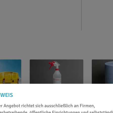
NWEIS
Reinigung u. Entfernung
Reinigung u
800
PROfluid Surface Cleaner 1
Eurocell R
r Angebot richtet sich ausschließlich an Firmen,
Liter – Reiniger & Entfetter
Putzpapier
rbetreibende, öffentliche Einrichtungen und selbstständ