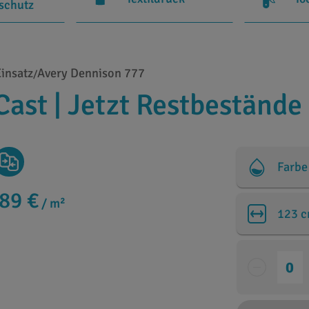
rschutz
Einsatz
Avery Dennison 777
/
ast | Jetzt Restbestände 
Farbe
,89 €
/ m²
123 