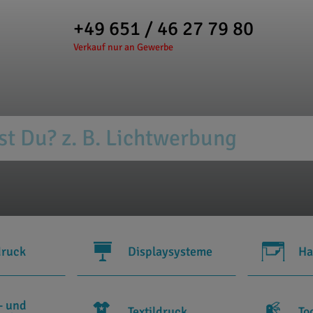
+49 651 / 46 27 79 80
Verkauf nur an Gewerbe
druck
Displaysysteme
Ha
- und
Textildruck
To