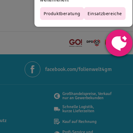
facebook.com/folienwelt4gm
Großhandelspreise, Verkauf
nur an Gewerbekunden
Schnelle Logistik,
kurze Lieferzeiten
utz
Kauf auf Rechnung
Profi-Service und