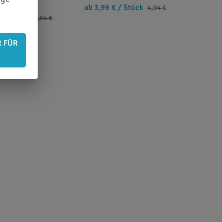
ab 3,99 €
/ Stück
4,94 €
/ Stück
41,84 €
R FÜR