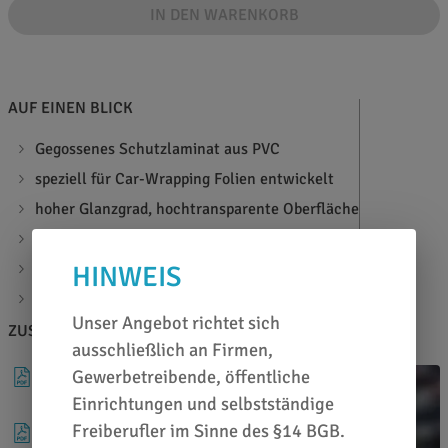
IN DEN WARENKORB
AUF EINEN BLICK
Gegossenes Schutzlaminat aus PVC
speziell für Car-Wrapping Folien entwickelt
hoher Glanzgrad, hochtransparente Oberfläche
intensiviert gedruckte Farben für mehr Brillanz
geeignet für: Avery MPI 1105 EA RS
HINWEIS
Materialstärke: 30 µ
Unser Angebot richtet sich
ZUSATZINFOS
BERATEN LASSEN
ausschließlich an Firmen,
Gewerbetreibende, öffentliche
DATENBLATT
Einrichtungen und selbstständige
Freiberufler im Sinne des §14 BGB.
PRODUKTÜBERSICHT