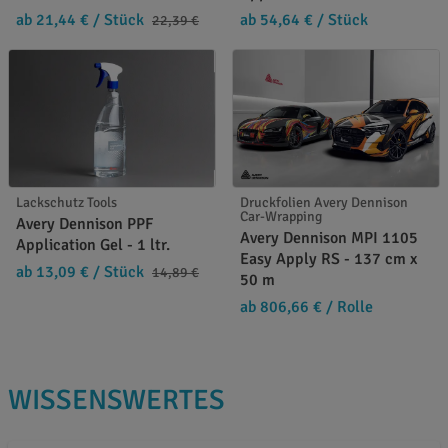
ab 21,44 €
/ Stück
ab 54,64 €
/ Stück
22,39 €
Lackschutz Tools
Druckfolien Avery Dennison
Car-Wrapping
Avery Dennison PPF
Avery Dennison MPI 1105
Application Gel - 1 ltr.
Easy Apply RS - 137 cm x
ab 13,09 €
/ Stück
14,89 €
50 m
ab 806,66 €
/ Rolle
WISSENSWERTES