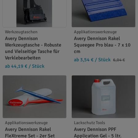
Werkzeugtaschen
Applikationswerkzeuge
Avery Dennison
Avery Dennison Rakel
Werkzeugtasche - Robuste
Squeegee Pro blau - 7 x 10
und Vielseitige Tasche für
cm
Verklebearbeiten
ab 3,54 €
/ Stück
6,04 €
ab 44,19 €
/ Stück
Applikationswerkzeuge
Lackschutz Tools
Avery Dennison Rakel
Avery Dennison PPF
FleXtreme Set - 2er Set
Application Gel - 5 ltr.