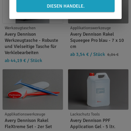
DIESEN HANDELE.
Werkzeugtaschen
Applikationswerkzeuge
Avery Dennison
Avery Dennison Rakel
Werkzeugtasche - Robuste
Squeegee Pro blau - 7 x 10
und Vielseitige Tasche für
cm
Verklebearbeiten
ab 3,54 €
/ Stück
6,04 €
ab 44,19 €
/ Stück
Applikationswerkzeuge
Lackschutz Tools
Avery Dennison Rakel
Avery Dennison PPF
FleXtreme Set - 2er Set
Application Gel - 5 ltr.