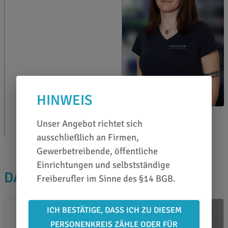
HINWEIS
Marina Brand
Unser Angebot richtet sich
0651 46 27 79 80
ausschließlich an Firmen,
Gewerbetreibende, öffentliche
Einrichtungen und selbstständige
DAS PASST DAZU
Freiberufler im Sinne des §14 BGB.
ICH BESTÄTIGE, DASS ICH ZU DIESEM
PERSONENKREIS ZÄHLE ODER FÜR