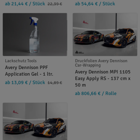
ab 21,44 €
/ Stück
ab 54,64 €
/ Stück
22,39 €
Lackschutz Tools
Druckfolien Avery Dennison
Car-Wrapping
Avery Dennison PPF
Avery Dennison MPI 1105
Application Gel - 1 ltr.
Easy Apply RS - 137 cm x
ab 13,09 €
/ Stück
14,89 €
50 m
ab 806,66 €
/ Rolle