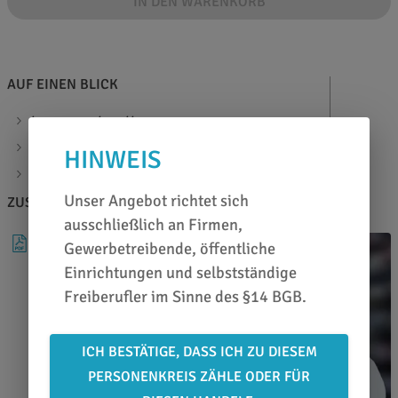
IN DEN WARENKORB
AUF EINEN BLICK
transparent matt
geeignete Druckfolie: Avery Dennnison MPI 200X
HINWEIS
Materialstärke: 80µ
Unser Angebot richtet sich
ZUSATZINFOS
BERATEN LASSEN
ausschließlich an Firmen,
DATENBLATT
Gewerbetreibende, öffentliche
Einrichtungen und selbstständige
Freiberufler im Sinne des §14 BGB.
ICH BESTÄTIGE, DASS ICH ZU DIESEM
PERSONENKREIS ZÄHLE ODER FÜR