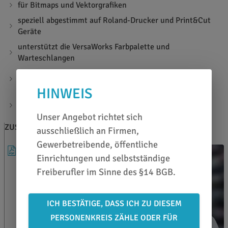
für Bitmaps und Vektorgrafiken
speziell abgestimmt auf Roland-Drucker und Print&Cut
Geräte
unterstützt die VersaWorks Farbpalette und
Warteschlangen
kein Wechseln zwischen verschiedenen Anwendungen
mehr
HINWEIS
Funktionen für Layout und Produktion von
Großformatdrucken, Schildern und Folienschnitten
Unser Angebot richtet sich
ZUSATZINFOS
BERATEN LASSEN
ausschließlich an Firmen,
Gewerbetreibende, öffentliche
BROSCHÜRE
Einrichtungen und selbstständige
Freiberufler im Sinne des §14 BGB.
ICH BESTÄTIGE, DASS ICH ZU DIESEM
PERSONENKREIS ZÄHLE ODER FÜR