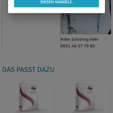
DIESEN HANDELE.
Robin Schröring-Abke
0651 46 27 79 80
DAS PASST DAZU