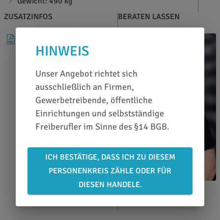
Gewicht: 490 kg
ZUSATZINFOS
BERATEN LASSEN
DATENBLATT
HINWEIS
Unser Angebot richtet sich
ausschließlich an Firmen,
Gewerbetreibende, öffentliche
Einrichtungen und selbstständige
Freiberufler im Sinne des §14 BGB.
ICH BESTÄTIGE, DASS ICH ZU DIESEM
PERSONENKREIS ZÄHLE ODER FÜR
DIESEN HANDELE.
Karl Lieberz
0651 46 27 79 80