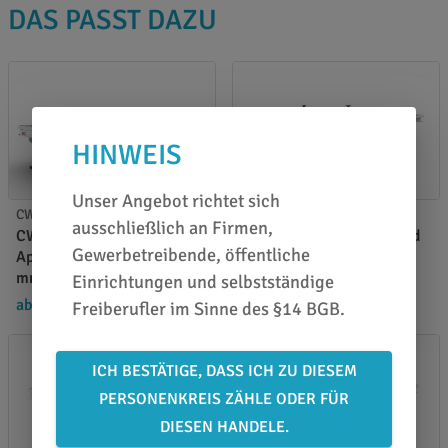
DAS PASST DAZU
HINWEIS
Unser Angebot richtet sich
CWT Flachbettlaminatoren
CWT Flachbettlaminatoren
ausschließlich an Firmen,
CWT 2147 Classic Flatbed
CWT 1747 Classic Flatbed
Gewerbetreibende, öffentliche
Applicator - 2100 x 4700
Applicator - 1720 x 4720
mm
mm
Einrichtungen und selbstständige
ab 16.800,00 €
/ Stück
ab 14.200,00 €
/ Stück
Freiberufler im Sinne des §14 BGB.
ICH BESTÄTIGE, DASS ICH ZU DIESEM
PERSONENKREIS ZÄHLE ODER FÜR
DIESEN HANDELE.