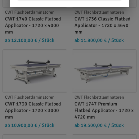
CWT Flachbettlaminatoren
CWT Flachbettlaminatoren
CWT 1740 Classic Flatbed
CWT 1736 Classic Flatbed
Applicator - 1720 x 4000
Applicator - 1720 x 3640
mm
mm
ab 12.100,00 €
/ Stück
ab 11.800,00 €
/ Stück
CWT Flachbettlaminatoren
CWT Flachbettlaminatoren
CWT 1730 Classic Flatbed
CWT 1747 Premium
Applicator - 1720 x 3000
Flatbed Applicator - 1720 x
mm
4720 mm
ab 10.900,00 €
/ Stück
ab 19.500,00 €
/ Stück