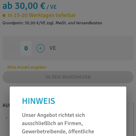
ab 30,00 €
/ VE
in 15-20 Werktagen lieferbar
Grundpreis: 30,00 €/VE zzgl. MwSt. und Versandkosten
VE
Bitte Anzahl angeben
IN DEN WARENKORB
HINWEIS
AUF EINEN BLICK
ZUSATZINFOS
Unser Angebot richtet sich
VE = 10 Klingen
KATALOG
ausschließlich an Firmen,
Gewerbetreibende, öffentliche