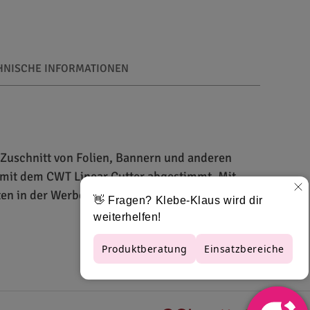
HNISCHE INFORMATIONEN
n Zuschnitt von Folien, Bannern und anderen
g mit dem CWT Linear Cutter abgestimmt. Mit
ten in der Werbetechnik.
und Bannern. - Standardklingen: Kompatibel mit
Klingen für eine lange Lebensdauer und
 für saubere Schnitte zur Hand zu haben.