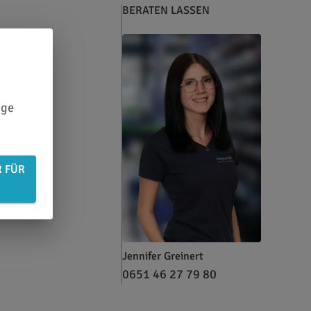
BERATEN LASSEN
ige
R FÜR
Jennifer Greinert
0651 46 27 79 80