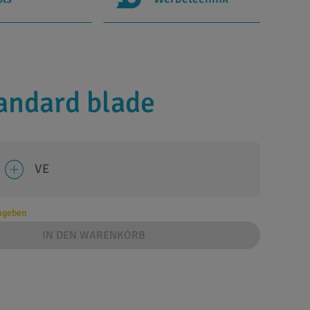
tandard blade
VE
angeben
IN DEN WARENKORB