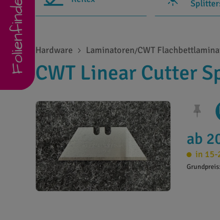
Folienfinder
Splitte
Hardware
Laminatoren
CWT Flachbettlamina
/
CWT Linear Cutter Sp
ab 2
in 15-
Grundpreis