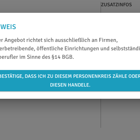
ZUSATZINFOS
KATALOG
NWEIS
ÜBERSICHT
r Angebot richtet sich ausschließlich an Firmen,
rbetreibende, öffentliche Einrichtungen und selbstständ
berufler im Sinne des §14 BGB.
BESTÄTIGE, DASS ICH ZU DIESEM PERSONENKREIS ZÄHLE ODE
DIESEN HANDELE.