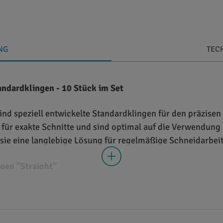
NG
TEC
andardklingen - 10 Stück im Set
sind speziell entwickelte Standardklingen für den präzise
 für exakte Schnitte und sind optimal auf die Verwendun
 sie eine langlebige Lösung für regelmäßige Schneidarbei
gen "Straight"
Schnitt: Perfekt für präzise, gerade Schnitte bei Folien 
gen. - Hochwertige Materialien: Langlebige und robuste 
stausch: Leicht zu wechseln, um stets eine scharfe Klinge