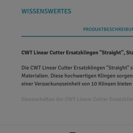
WISSENSWERTES
PRODUKTBESCHREIBU
CWT Linear Cutter Ersatzklingen "Straight", St
Die CWT Linear Cutter Ersatzklingen "Straight" 
Materialien. Diese hochwertigen Klingen sorgen
einer Verpackungseinheit von 10 Klingen bieten
Eigenschaften der CWT Linear Cutter Ersatzklin
- Verpackungseinheit (VE): 10 Klingen - Gerader 
dem CWT Linear Cutter für vielseitige Anwendun
gleichbleibende Schneidqualität. - Einfacher Au