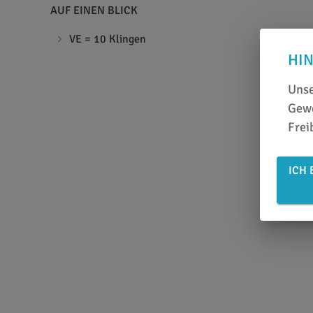
AUF EINEN BLICK
VE = 10 Klingen
HI
Unse
Gewe
Frei
ICH 