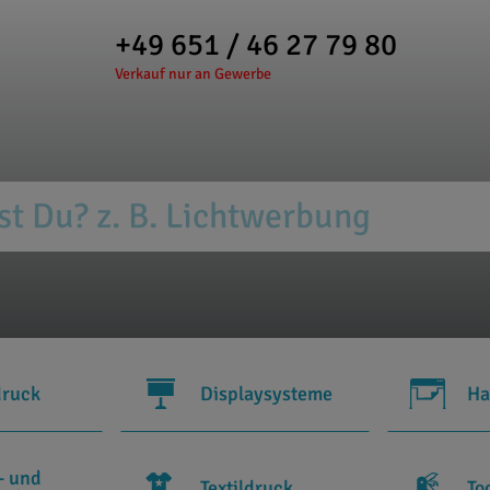
+49 651 / 46 27 79 80
Verkauf nur an Gewerbe
druck
Displaysysteme
Ha
- und
Textildruck
To