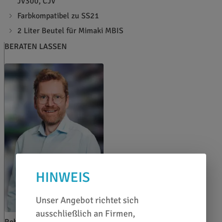
JV300, CJV
Farbkompatibel zu SS21
2 Liter Beutel für Mimaki MBIS
BERATEN LASSEN
HINWEIS
Unser Angebot richtet sich
ausschließlich an Firmen,
Robin Schröring-Abke