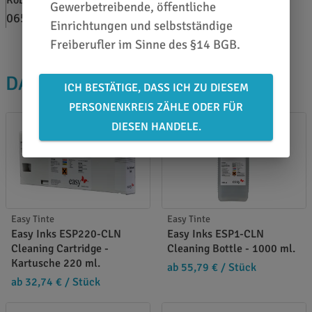
Gewerbetreibende, öffentliche
0651 46 27 79 80
Einrichtungen und selbstständige
Freiberufler im Sinne des §14 BGB.
DAS PASST DAZU
ICH BESTÄTIGE, DASS ICH ZU DIESEM
PERSONENKREIS ZÄHLE ODER FÜR
DIESEN HANDELE.
Easy Tinte
Easy Tinte
Easy Inks ESP220-CLN
Easy Inks ESP1-CLN
Cleaning Cartridge -
Cleaning Bottle - 1000 ml.
Kartusche 220 ml.
ab 55,79 €
/ Stück
ab 32,74 €
/ Stück