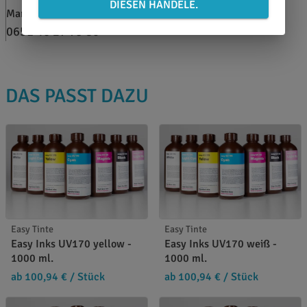
DIESEN HANDELE.
Marina Brand
0651 46 27 79 80
DAS PASST DAZU
Easy Tinte
Easy Tinte
Easy Inks UV170 yellow -
Easy Inks UV170 weiß -
1000 ml.
1000 ml.
ab 100,94 €
/ Stück
ab 100,94 €
/ Stück