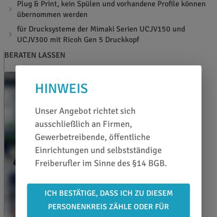
Plug & Print, kein Spülen und vorhandene Profile können
übernommen werden
für Drucksysteme der Mimaki Serien UCJV150 und
UCJV300 mit Ricoh Gen 5 Druckkopf
BERATEN LASSEN
HINWEIS
Unser Angebot richtet sich
ausschließlich an Firmen,
Gewerbetreibende, öffentliche
Einrichtungen und selbstständige
Freiberufler im Sinne des §14 BGB.
ICH BESTÄTIGE, DASS ICH ZU DIESEM
PERSONENKREIS ZÄHLE ODER FÜR