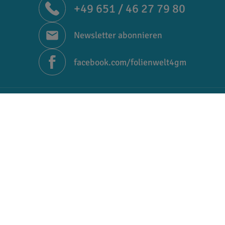
+49 651 / 46 27 79 80
Newsletter abonnieren
facebook.com/folienwelt4gm
4GM GmbH
Unternehmen
Niederkircher Straße 28
Über uns
54294 Trier
Qualitätsmanagement
Ansprechpartner
Kontakt
Jobs
Großhandelspreise, Verkauf
Infos & Service
nur an Gewerbekunden
Häufige Fragen
Schnelle Logistik,
kurze Lieferzeiten
Blog
AGB | Datenschutz
Kauf auf Rechnung