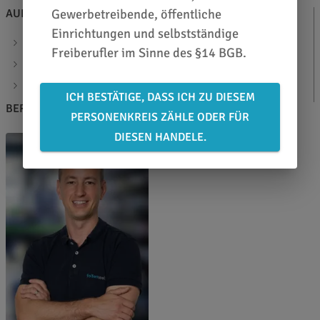
AUF EINEN BLICK
ZUSATZINFOS
Gewerbetreibende, öffentliche
Einrichtungen und selbstständige
Backlit Film matt
DATENBLATT
Freiberufler im Sinne des §14 BGB.
transluzent weiß
Materialstärke: 150µ
ICH BESTÄTIGE, DASS ICH ZU DIESEM
BERATEN LASSEN
PERSONENKREIS ZÄHLE ODER FÜR
DIESEN HANDELE.