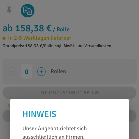
ab 158,38 €
/ Rolle
in 2-5 Werktagen lieferbar
Grundpreis: 158,38 €/Rolle zzgl. MwSt. und Versandkosten
Rollen
FOLIENZUSCHNITT AB 1 M
Bitte Anzahl angeben
HINWEIS
IN DEN WARENKORB
Unser Angebot richtet sich
ausschließlich an Firmen,