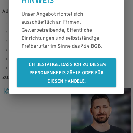
HINWEIS
AUF EINEN BLICK
Unser Angebot richtet sich
ausschließlich an Firmen,
PVC-freies Banner matt
Gewerbetreibende, öffentliche
frei von Phtalaten
Einrichtungen und selbstständige
feuerfest mit Zertifikat
Freiberufler im Sinne des §14 BGB.
reißfester als vegleichbares PVC-Banner Fronlit 510 g
Gewicht: 320 g/m²
ICH BESTÄTIGE, DASS ICH ZU DIESEM
KEIN Zuschnitt möglich bei diesem Material
PERSONENKREIS ZÄHLE ODER FÜR
ZUSATZINFOS
BERATEN LASSEN
DIESEN HANDELE.
DATENBLATT