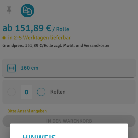
ab 151,89 €
/ Rolle
in 2-5 Werktagen lieferbar
Grundpreis: 151,89 €/Rolle zzgl. MwSt. und Versandkosten
160 cm
Rollen
Bitte Anzahl angeben
IN DEN WARENKORB