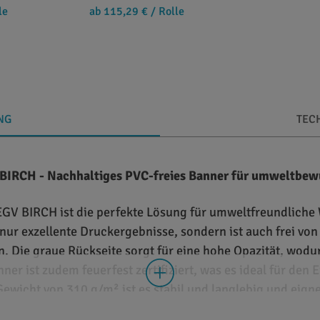
le
ab 115,29 €
/ Rolle
NG
TEC
 BIRCH - Nachhaltiges PVC-freies Banner für umweltb
GV BIRCH ist die perfekte Lösung für umweltfreundlich
 nur exzellente Druckergebnisse, sondern ist auch frei vo
. Die graue Rückseite sorgt für eine hohe Opazität, wodu
 ist zudem feuerfest zertifiziert, was es ideal für den E
icht von 310 g/m² ist es stabil und langlebig und eignet