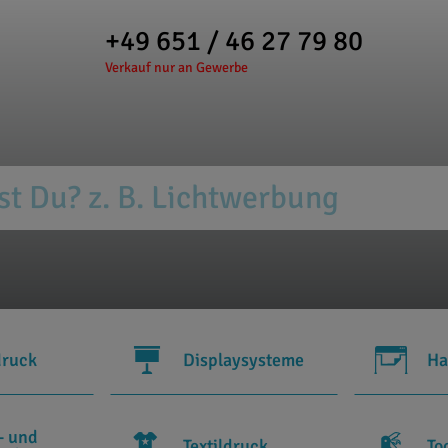
+49 651 / 46 27 79 80
Verkauf nur an Gewerbe
druck
Displaysysteme
Ha
- und
Textildruck
To