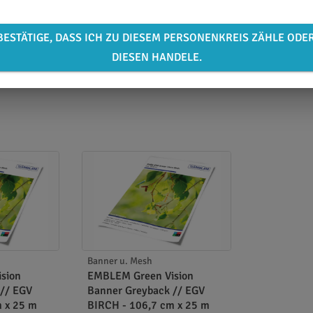
BESTÄTIGE, DASS ICH ZU DIESEM PERSONENKREIS ZÄHLE ODE
DIESEN HANDELE.
Banner u. Mesh
sion
EMBLEM Green Vision
 // EGV
Banner Greyback // EGV
m x 25 m
BIRCH - 106,7 cm x 25 m