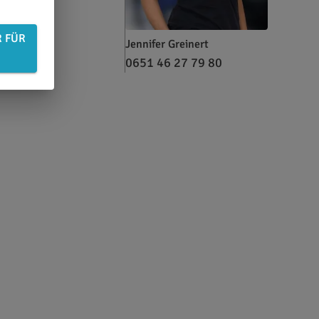
R FÜR
Jennifer Greinert
0651 46 27 79 80