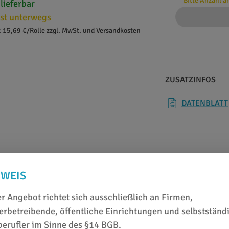
Bitte Anzahl 
 lieferbar
st unterwegs
: 15,69 €/Rolle zzgl. MwSt. und Versandkosten
ZUSATZINFOS
DATENBLATT
NWEIS
stellbar
r Angebot richtet sich ausschließlich an Firmen,
rbetreibende, öffentliche Einrichtungen und selbstständ
berufler im Sinne des §14 BGB.