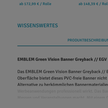
ab 172,99 €
/ Rolle
ab 148,39 €
/ Rol
WISSENSWERTES
PRODUKTBESCHREIBU
EMBLEM Green Vision Banner Greyback // EGV
Das EMBLEM Green Vision Banner Greyback // E
Oberfläche bietet dieses PVC-freie Banner nicht
Alternative zu herkömmlichen Bannermaterialien
Werbeanwendungen professionell wirkt. Das Banner
Messen und Veranstaltungen macht. Mit einem Gew
Außeneinsatz.