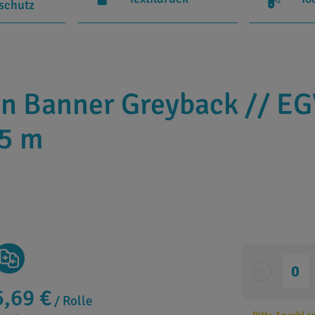
rschutz
n Banner Greyback // EG
,5 m
5,69 €
/ Rolle