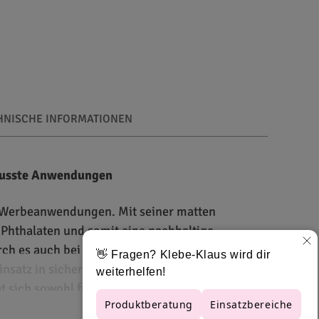
HNISCHE INFORMATIONEN
ewusste Anwendungen
e Werbeanwendungen. Mit seiner matten
n Phthalaten und somit eine nachhaltige
rch es auch bei anspruchsvollen
insatz in sicherheitsrelevanten Bereichen wie
 sich sowohl für den Innen- als auch für den