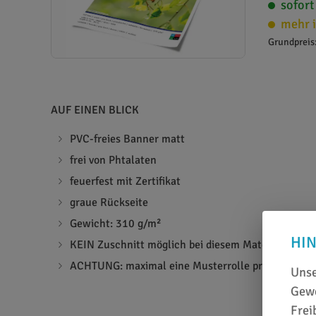
sofort
mehr i
Grundpreis
AUF EINEN BLICK
PVC-freies Banner matt
frei von Phtalaten
feuerfest mit Zertifikat
graue Rückseite
Gewicht: 310 g/m²
HI
KEIN Zuschnitt möglich bei diesem Material
ACHTUNG: maximal eine Musterrolle pro Kunde be
Unse
Gewe
Frei