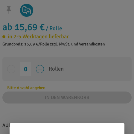
ab 15,69 €
/ Rolle
in 2-5 Werktagen lieferbar
Grundpreis: 15,69 €/Rolle zzgl. MwSt. und Versandkosten
Rollen
Bitte Anzahl angeben
IN DEN WARENKORB
AUF EINEN BLICK