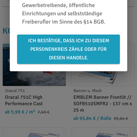
Gewerbetreibende, öffentliche
Einrichtungen und selbstständige
Freiberufler im Sinne des §14 BGB.
KOLLEGEN KAUFTEN AUCH
ICH BESTÄTIGE, DASS ICH ZU DIESEM
PERSONENKREIS ZÄHLE ODER FÜR
DIESEN HANDELE.
Oracal 751
Banner u. Mesh
Oracal 751C High
EMBLEM Banner Frontlit //
Performance Cast
SOFB510SMFR2 - 137 cm x
25 m
ab 5,99 €
/ m²
7,69 €
ab 95,84 €
/ Rolle
95,84 €