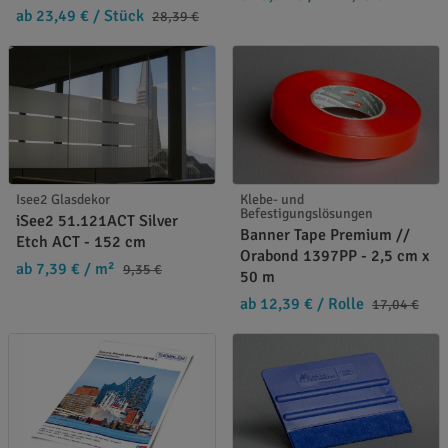
ab 23,49 €
/ Stück
28,39 €
Isee2 Glasdekor
Klebe- und
Befestigungslösungen
iSee2 51.121ACT Silver
Banner Tape Premium //
Etch ACT - 152 cm
Orabond 1397PP - 2,5 cm x
ab 7,39 €
/ m²
9,35 €
50 m
ab 12,39 €
/ Rolle
17,04 €