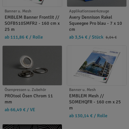
Banner u. Mesh
Applikationswerkzeuge
EMBLEM Banner Frontlit //
Avery Dennison Rakel
SOFB510SMFR2 - 160 cm x
Squeegee Pro blau - 7 x 10
25 m
cm
ab 111,86 €
/ Rolle
ab 3,54 €
/ Stück
6,04 €
Ösenpressen u. Zubehör
Banner u. Mesh
PROtool Ösen Chrom 11
EMBLEM Mesh //
mm
SOMEHQFR - 160 cm x 25
m
ab 66,49 €
/ VE
ab 130,14 €
/ Rolle