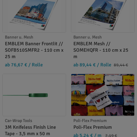
Banner u. Mesh
Banner u. Mesh
EMBLEM Banner Frontlit //
EMBLEM Mesh //
SOFB510SMFR2 - 110 cm x
SOMEHQFR - 110 cm x 25
25 m
m
ab 76,67 €
/ Rolle
ab 89,44 €
/ Rolle
89,44 €
Car-Wrap Tools
Poli-Flex Premium
3M Knifeless Finish Line
Poli-Flex Premium
Tape - 3,5 mm x 50 m
ab 5,24 €
/ m
7,19 €