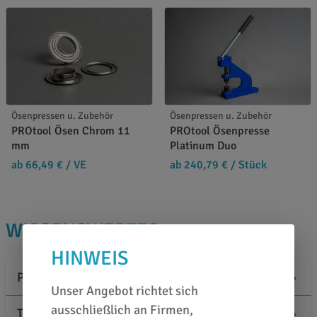
Ösenpressen u. Zubehör
Ösenpressen u. Zubehör
PROtool Ösen Chrom 11
PROtool Ösenpresse
mm
Platinum Duo
ab 66,49 €
/ VE
ab 240,79 €
/ Stück
WISSENSWERTES
HINWEIS
Produktbeschreibung
Unser Angebot richtet sich
ausschließlich an Firmen,
Technische Informationen