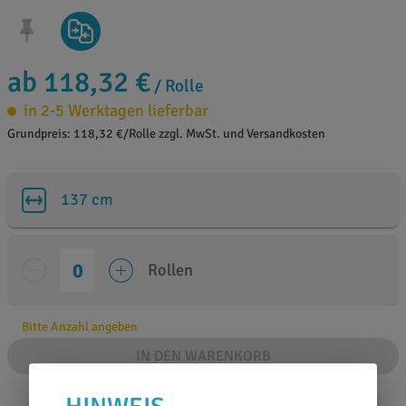
ab 118,32 €
/ Rolle
in 2-5 Werktagen lieferbar
Grundpreis: 118,32 €/Rolle zzgl. MwSt. und Versandkosten
137 cm
Rollen
Bitte Anzahl angeben
IN DEN WARENKORB