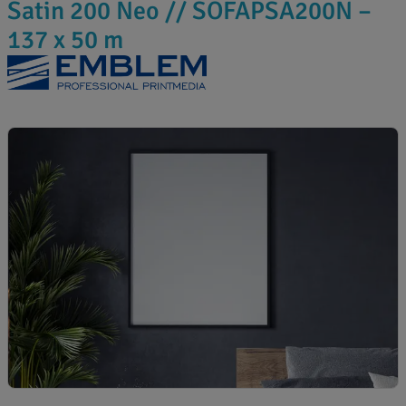
Satin 200 Neo // SOFAPSA200N –
137 x 50 m