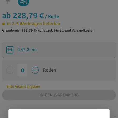
ab 228,79 €
/ Rolle
in 2-5 Werktagen lieferbar
Grundpreis: 228,79 €/Rolle zzgl. MwSt. und Versandkosten
137,2 cm
Rollen
Bitte Anzahl angeben
IN DEN WARENKORB