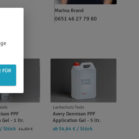
Marina Brand
0651 46 27 79 80
ige
R FÜR
ools
Lackschutz Tools
ison PPF
Avery Dennison PPF
 Gel - 1 ltr.
Application Gel - 5 ltr.
/ Stück
ab 54,64 €
/ Stück
14,89 €