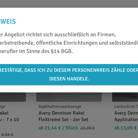
NWEIS
r Angebot richtet sich ausschließlich an Firmen,
rbetreibende, öffentliche Einrichtungen und selbstständ
berufler im Sinne des §14 BGB.
BESTÄTIGE, DASS ICH ZU DIESEM PERSONENKREIS ZÄHLE ODE
DIESEN HANDELE.
uge
Applikationswerkzeuge
Lackschutz T
akel
Avery Dennison Rakel
Avery Denn
 - 7 x 10
FleXtreme Set - 2er Set
Application
ab 21,44 €
/ Stück
ab 13,09 €
22,39 €
6,04 €