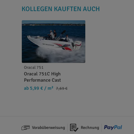
Farbkarten und Farbfächer für Folien sind nicht
KOLLEGEN KAUFTEN AUCH
Verfügung stellen, sodass diese zum Beispiel be
exakten Farbwünsche mitteilen können. Aus diese
Verfügung stellen können.
Oracal 751
Oracal 751C High
Performance Cast
ab 5,99 €
/ m²
7,69 €
Vorabüberweisung
Rechnung