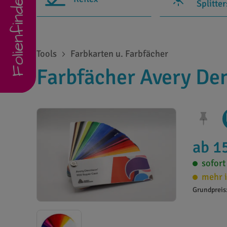
Folienfinder
Splitte
Tools
Farbkarten u. Farbfächer
Farbfächer Avery De
ab 1
sofort
mehr i
Grundpreis