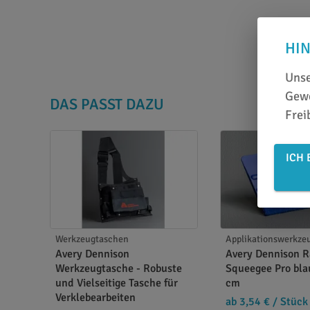
HI
Unse
Gewe
DAS PASST DAZU
Frei
ICH 
Werkzeugtaschen
Applikationswerkze
Avery Dennison
Avery Dennison R
Werkzeugtasche - Robuste
Squeegee Pro blau
und Vielseitige Tasche für
cm
Verklebearbeiten
ab 3,54 €
/ Stück