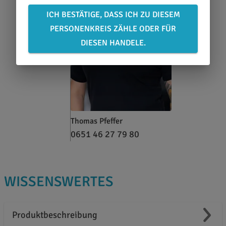
ICH BESTÄTIGE, DASS ICH ZU DIESEM
PERSONENKREIS ZÄHLE ODER FÜR
DIESEN HANDELE.
Thomas Pfeffer
0651 46 27 79 80
WISSENSWERTES
Produktbeschreibung