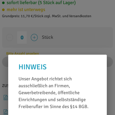
sofort lieferbar (5 Stück auf Lager)
mehr ist unterwegs
Grundpreis: 11,70 €/Stück zzgl. MwSt. und Versandkosten
Stück
Bitte Anzahl angeben
IN DEN WARENKORB
HINWEIS
Unser Angebot richtet sich
ausschließlich an Firmen,
ZUSATZINFOS
BERATEN LASSEN
Gewerbetreibende, öffentliche
DATENBLATT
Einrichtungen und selbstständige
Freiberufler im Sinne des §14 BGB.
BROSCHÜRE