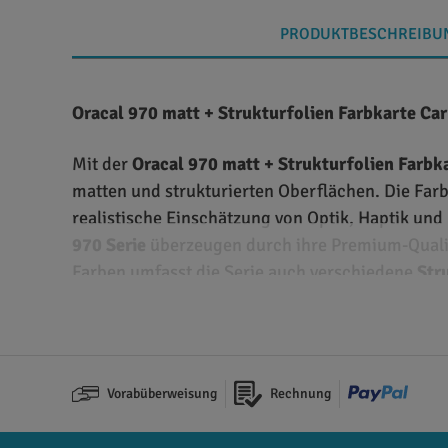
PRODUKTBESCHREIBU
Oracal 970 matt + Strukturfolien Farbkarte Ca
Mit der
Oracal 970 matt + Strukturfolien Farbk
matten und strukturierten Oberflächen. Die Farb
realistische Einschätzung von Optik, Haptik und
970 Serie
überzeugen durch ihre Premium-Qualitä
Farben umfasst die Serie auch verschiedene
Str
Eigenschaften und Vorteile der Oracal 970 matt
Die
Oracal 970 Farbkarte
unterstützt Sie bei d
Vorabüberweisung
Rechnung
Matte und strukturierte Oberflächen
: Gro
Premium Cast-Folie
: Mehrschichtig gegoss