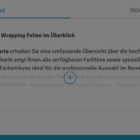
NG
TEC
r Wrapping Folien im Überblick
arte
erhalten Sie eine umfassende Übersicht über die ho
karte zeigt Ihnen alle verfügbaren Farbtöne sowie spezie
 Farbwirkung ideal für die professionelle Auswahl im Ber
t und eignen sich perfekt für Teil- und Vollverklebunge
ukturfolien
, die besondere Effekte wie Carbon-, Struktur
 & Strukturfolien
er Auswahl der passenden
Wrapping Folie
und zeigt die wic
ße Auswahl an modernen Designs und Effekten
en für höchste Qualität und Haltbarkeit