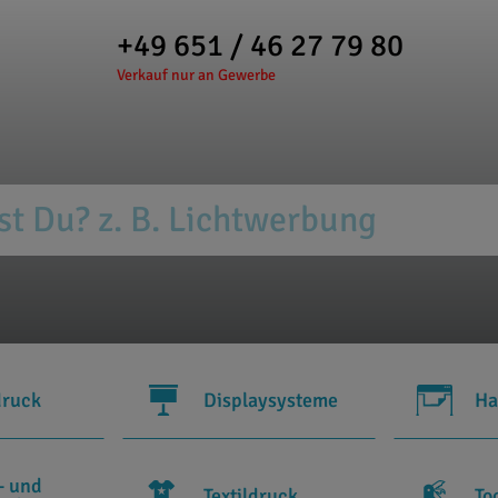
+49 651 / 46 27 79 80
Verkauf nur an Gewerbe
druck
Displaysysteme
Ha
- und
Textildruck
To