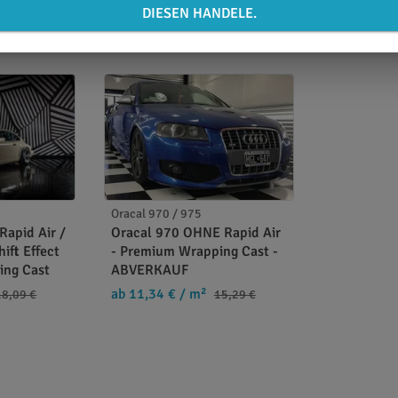
DIESEN HANDELE.
Oracal 970 / 975
Rapid Air /
Oracal 970 OHNE Rapid Air
hift Effect
- Premium Wrapping Cast -
ing Cast
ABVERKAUF
ab 11,34 €
/ m²
18,09 €
15,29 €