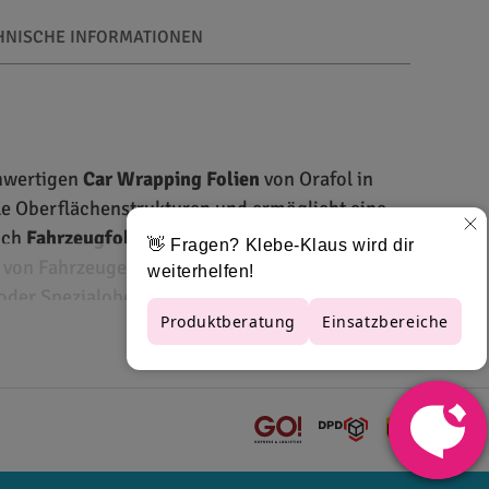
HNISCHE INFORMATIONEN
chwertigen
Car Wrapping Folien
von Orafol in
lle Oberflächenstrukturen und ermöglicht eine
eich
Fahrzeugfolierung
. Die Folien der
Oracal
n von Fahrzeugen. Neben klassischen matten
- oder Spezialoberflächen ermöglichen.
htigsten Eigenschaften auf einen Blick: