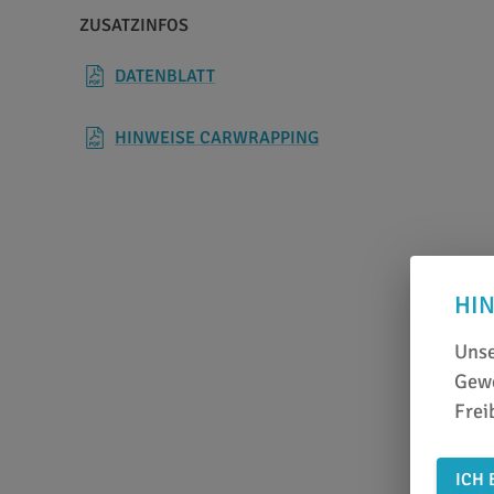
ZUSATZINFOS
DATENBLATT
HINWEISE CARWRAPPING
HI
Unse
Gewe
Frei
ICH 