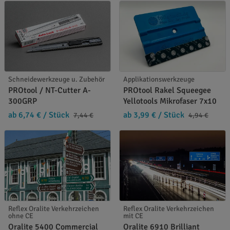
Schneidewerkzeuge u. Zubehör
Applikationswerkzeuge
PROtool / NT-Cutter A-
PROtool Rakel Squeegee
300GRP
Yellotools Mikrofaser 7x10
ab 6,74 €
/ Stück
ab 3,99 €
/ Stück
7,44 €
4,94 €
Reflex Oralite Verkehrzeichen
Reflex Oralite Verkehrzeichen
ohne CE
mit CE
Oralite 5400 Commercial
Oralite 6910 Brilliant