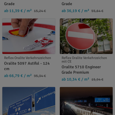
Grade
Grade
ab 11,39 €
/ m²
ab 36,19 €
/ m²
15,24 €
55,64 €
Reflex Oralite Verkehrszeichen
Reflex Oralite Verkehrzeichen
mit CE
Oralite 5097 Astifol - 124
Oralite 5710 Engineer
cm
Grade Premium
ab 66,79 €
/ m²
95,34 €
ab 10,34 €
/ m²
15,94 €