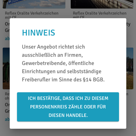
Reflex Oralite Verkehrzeichen
Reflex Oralite Verkehrzeichen
mit CE
mit CE
Oralite 5810 High Intensity
Oralite 5910 High Intensity
Grade
Prismatic Grade
HINWEIS
ab 20,29 €
/ m²
ab 22,49 €
/ m²
31,19 €
34,64 €
Unser Angebot richtet sich
ausschließlich an Firmen,
Gewerbetreibende, öffentliche
Einrichtungen und selbstständige
Freiberufler im Sinne des §14 BGB.
Reflex Oralite Verkehrzeichen
Reflex Oralite Verkehrszeichen
ICH BESTÄTIGE, DASS ICH ZU DIESEM
ohne CE
Oralite 5021 Transparent
Oralite 5500 Engineer
PERSONENKREIS ZÄHLE ODER FÜR
Film - ablösbar
Grade
ab 3,24 €
/ m²
DIESEN HANDELE.
5,39 €
ab 11,34 €
/ m²
15,09 €