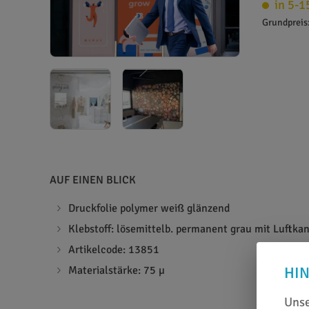
in 5-1
Grundpreis
AUF EINEN BLICK
Druckfolie polymer weiß glänzend
Klebstoff: lösemittelb. permanent grau mit Luftka
Artikelcode: 13851
Materialstärke: 75 µ
HI
Unse