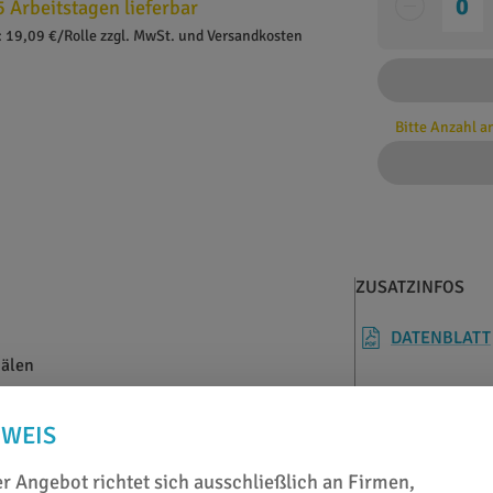
5 Arbeitstagen lieferbar
: 19,09 €/Rolle zzgl. MwSt. und Versandkosten
Bitte Anzahl 
ZUSATZINFOS
DATENBLATT
nälen
NWEIS
r Angebot richtet sich ausschließlich an Firmen,