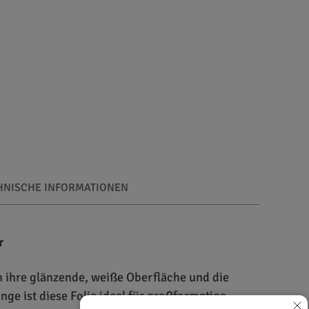
HNISCHE INFORMATIONEN
r
h ihre glänzende, weiße Oberfläche und die
ge ist diese Folie ideal für großformatige