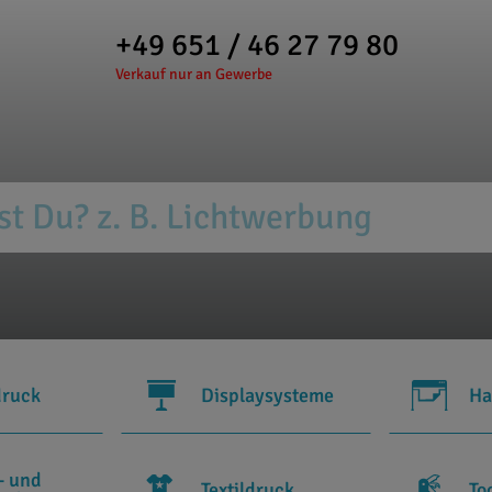
+49 651 / 46 27 79 80
Verkauf nur an Gewerbe
druck
Displaysysteme
Ha
- und
Textildruck
To