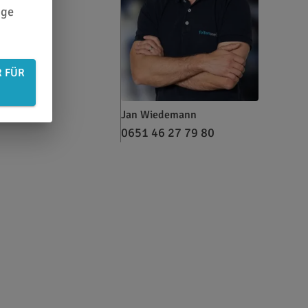
ige
R FÜR
Jan Wiedemann
0651 46 27 79 80