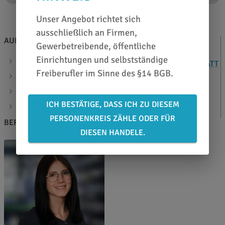
Unser Angebot richtet sich
ausschließlich an Firmen,
AUF EINEN BLICK
ZUSATZINFOS
Gewerbetreibende, öffentliche
Einrichtungen und selbstständige
Laminat monomer transparent glänzend
DATENBLATT
Freiberufler im Sinne des §14 BGB.
Klebstoff: lösemittelb. permanent
Artikelcode: 04065
ICH BESTÄTIGE, DASS ICH ZU DIESEM
Materialstärke: 70µ
PERSONENKREIS ZÄHLE ODER FÜR
BERATEN LASSEN
DIESEN HANDELE.