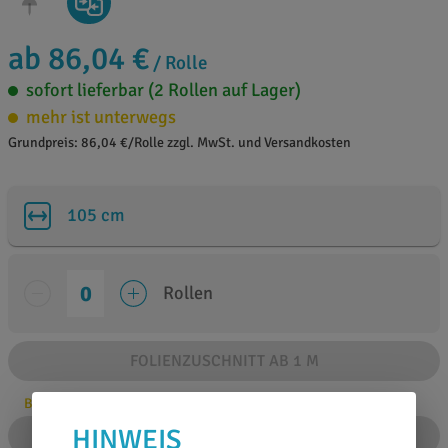
ab 86,04 €
/ Rolle
sofort lieferbar (2 Rollen auf Lager)
mehr ist unterwegs
Grundpreis: 86,04 €/Rolle zzgl. MwSt. und Versandkosten
105 cm
Rollen
FOLIENZUSCHNITT AB 1 M
Bitte Anzahl angeben
HINWEIS
IN DEN WARENKORB