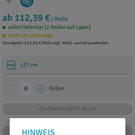
ab 112,39 €
/ Rolle
sofort lieferbar (2 Rollen auf Lager)
mehr ist unterwegs
Grundpreis: 112,39 €/Rolle zzgl. MwSt. und Versandkosten
137 cm
Rollen
FOLIENZUSCHNITT AB 1 M
Bitte Anzahl angeben
HINWEIS
IN DEN WARENKORB