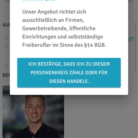
Unser Angebot richtet sich
ausschließlich an Firmen,
AUF EINEN BLICK
ZUSATZINFOS
Gewerbetreibende, öffentliche
Einrichtungen und selbstständige
Laminat monomer transparent glänzend
DATENBLATT
Freiberufler im Sinne des §14 BGB.
Klebstoff: lösemittelb. permanent
Artikelcode: 04065
ICH BESTÄTIGE, DASS ICH ZU DIESEM
Materialstärke: 70µ
PERSONENKREIS ZÄHLE ODER FÜR
BERATEN LASSEN
DIESEN HANDELE.