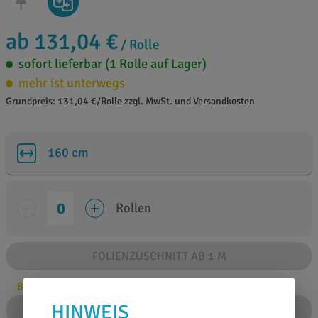
ab 131,04 €
/ Rolle
sofort lieferbar (1 Rolle auf Lager)
mehr ist unterwegs
Grundpreis: 131,04 €/Rolle zzgl. MwSt. und Versandkosten
160 cm
Rollen
FOLIENZUSCHNITT AB 1 M
Bitte Anzahl angeben
HINWEIS
IN DEN WARENKORB