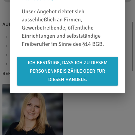
Unser Angebot richtet sich
ausschließlich an Firmen,
AUF EINEN BLICK
ZUSATZINFOS
Gewerbetreibende, öffentliche
Einrichtungen und selbstständige
Laminat monomer transparent matt
DATENBLATT
Freiberufler im Sinne des §14 BGB.
Klebstoff: lösemittelb. permanent
Artikelcode: 04067
ICH BESTÄTIGE, DASS ICH ZU DIESEM
Materialstärke: 70µ
PERSONENKREIS ZÄHLE ODER FÜR
BERATEN LASSEN
DIESEN HANDELE.