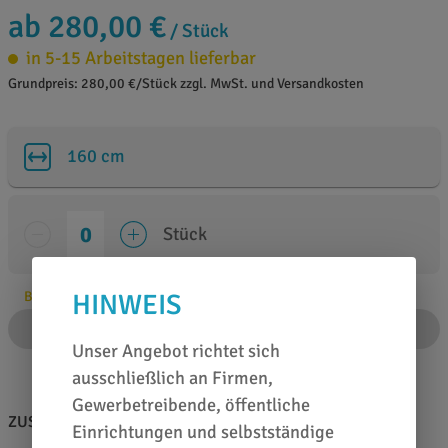
ab 280,00 €
/ Stück
in 5-15 Arbeitstagen lieferbar
Grundpreis: 280,00 €/Stück zzgl. MwSt. und Versandkosten
160 cm
Stück
HINWEIS
Bitte Anzahl angeben
IN DEN WARENKORB
Unser Angebot richtet sich
ausschließlich an Firmen,
Gewerbetreibende, öffentliche
ZUSATZINFOS
BERATEN LASSEN
Einrichtungen und selbstständige