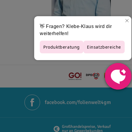
Robin Schröring-Abke
0651 46 27 79 80
facebook.com/folienwelt4gm
Großhandelspreise, Verkauf
nur an Gewerbekunden