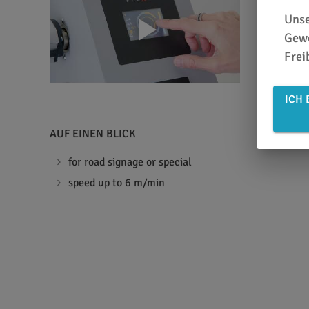
Unse
Gewe
Frei
ICH 
AUF EINEN BLICK
for road signage or special
speed up to 6 m/min