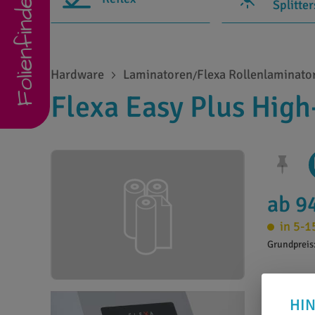
Folienfinder
Splitte
Hardware
Laminatoren
Flexa Rollenlaminato
/
Flexa Easy Plus Hig
ab 9
in 5-1
Grundpreis
HI