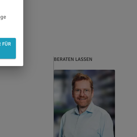
ige
R FÜR
BERATEN LASSEN