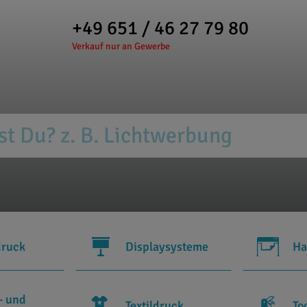
+49 651 / 46 27 79 80
Verkauf nur an Gewerbe
druck
Displaysysteme
Ha
- und
Textildruck
To