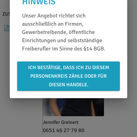
HINWEIS
ZUSATZINFOS
BERATEN LASSEN
Unser Angebot richtet sich
ausschließlich an Firmen,
DATENBLATT
Gewerbetreibende, öffentliche
Einrichtungen und selbstständige
Freiberufler im Sinne des §14 BGB.
ICH BESTÄTIGE, DASS ICH ZU DIESEM
PERSONENKREIS ZÄHLE ODER FÜR
DIESEN HANDELE.
Jennifer Greinert
0651 46 27 79 80