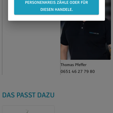
PERSONENKREIS ZÄHLE ODER FÜR
DIESEN HANDELE.
Thomas Pfeffer
0651 46 27 79 80
DAS PASST DAZU