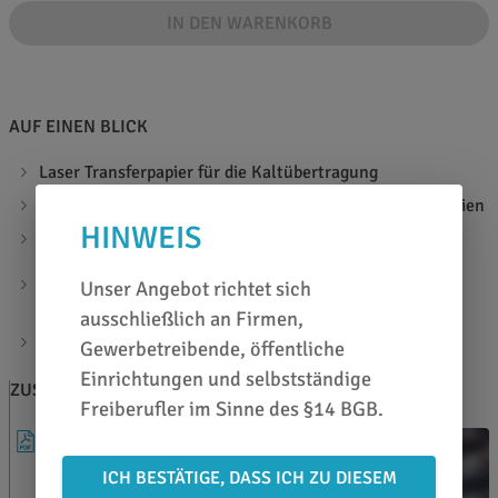
IN DEN WARENKORB
AUF EINEN BLICK
Laser Transferpapier für die Kaltübertragung
speziell für hitzeempfindliche und nicht glatte Materialien
HINWEIS
zum Beispiel für Glas, Kerzen, Keramik u. ä.
für Laserdrucker mit und ohne Silikonölfixierung und
Unser Angebot richtet sich
hohen Fixiertemperaturen geeignet
ausschließlich an Firmen,
hochwertige farbige Drucke ohne Beschädigung der
Gewerbetreibende, öffentliche
Oberfläche
Einrichtungen und selbstständige
ZUSATZINFOS
BERATEN LASSEN
Freiberufler im Sinne des §14 BGB.
ANLEITUNG
ICH BESTÄTIGE, DASS ICH ZU DIESEM