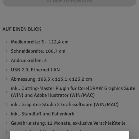
IN DEN WARENKORB
AUF EINEN BLICK
Medienbreite: 5 - 122,4 cm
Schneidebreite: 106,7 cm
Andruckrollen: 3
USB 2.0, Ethernet LAN
Abmessung: 166,5 x 115,1 x 123,2 cm
inkl. Cutting-Master Plugin für CorelDRAW Graphics Suite
(WIN) und Adobe Ilustrator (WIN/MAC)
inkl. Graphtec Studio 2 Grafiksoftware (WIN/MAC)
inkl. Standfuß und Folienkorb
Gewährleistung: 12 Monate, exklusive Verschleißteile
zusätzlich anfallende Speditionskosten