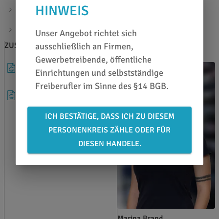
Kurzanleitung Installation:
HINWEIS
https://www.folienwelt.de/cms/faq/5/detail
ACHTUNG: zusätzlich anfallende Speditionskosten
Unser Angebot richtet sich
ZUSATZINFOS
BERATEN LASSEN
ausschließlich an Firmen,
Gewerbetreibende, öffentliche
DATENBLATT
Einrichtungen und selbstständige
Freiberufler im Sinne des §14 BGB.
VERGLEICH GRAPHTEC
ICH BESTÄTIGE, DASS ICH ZU DIESEM
PERSONENKREIS ZÄHLE ODER FÜR
DIESEN HANDELE.
Marina Brand