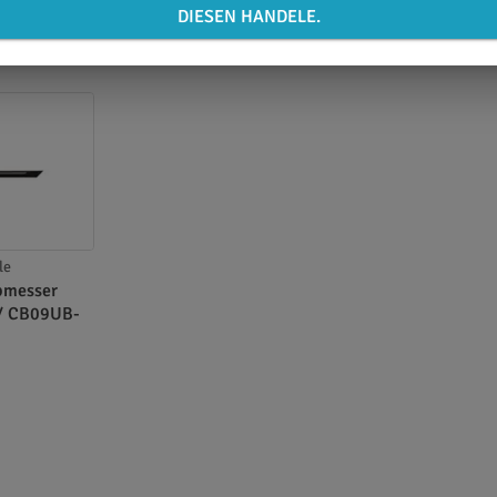
DIESEN HANDELE.
le
pmesser
 / CB09UB-