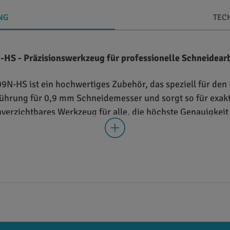
NG
TEC
S - Präzisionswerkzeug für professionelle Schneidear
-HS ist ein hochwertiges Zubehör, das speziell für den 
Führung für 0,9 mm Schneidemesser und sorgt so für exakt
nverzichtbares Werkzeug für alle, die höchste Genauigkeit
Graphtec Messerhalters 0,9 mm / PHP33-CB09N-HS
-HS besteht aus robustem, langlebigem Material, das für
etet eine stabile und sichere Halterung für 0,9 mm Schne
 mit einer Vielzahl von Graphtec Schneideplottern und läss
 Schnitte, selbst bei dicken oder schwer zu schneidenden