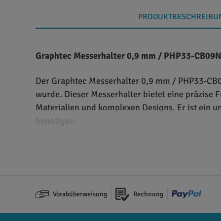
PRODUKTBESCHREIBU
Graphtec Messerhalter 0,9 mm / PHP33-CB09N-H
Der Graphtec Messerhalter 0,9 mm / PHP33-CB09N
wurde. Dieser Messerhalter bietet eine präzise 
Materialien und komplexen Designs. Er ist ein u
benötigen.
Technische Merkmale und Eigenschaften des 
Der Graphtec Messerhalter 0,9 mm / PHP33-CB09N
Umgebungen konzipiert ist. Der Messerhalter bi
Vorabüberweisung
Rechnung
Schneidleistung gewährleistet. Er ist kompatibel
präzise Führung des Messers ermöglicht saubere