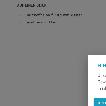
AUF EINEN BLICK
Kunststoffhalter für 0,9 mm Messer
Klassifizierung: blau
HI
Unse
Gewe
Frei
ICH 