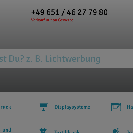
+49 651 / 46 27 79 80
Verkauf nur an Gewerbe
druck
Displaysysteme
Ha
- und
Textildruck
To