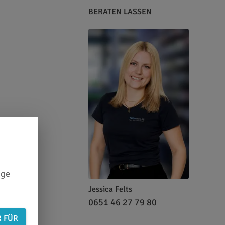
BERATEN LASSEN
ige
Jessica Felts
0651 46 27 79 80
R FÜR