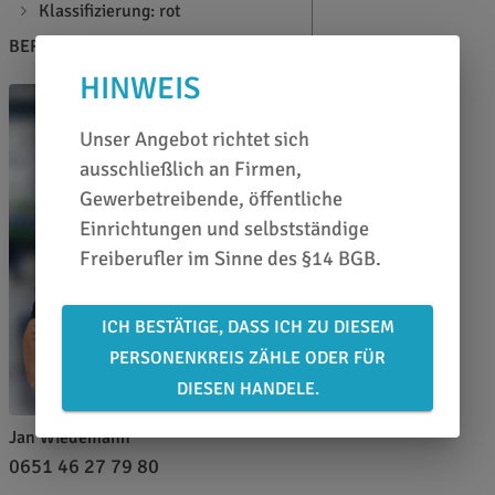
Klassifizierung: rot
BERATEN LASSEN
HINWEIS
Unser Angebot richtet sich
ausschließlich an Firmen,
Gewerbetreibende, öffentliche
Einrichtungen und selbstständige
Freiberufler im Sinne des §14 BGB.
ICH BESTÄTIGE, DASS ICH ZU DIESEM
PERSONENKREIS ZÄHLE ODER FÜR
DIESEN HANDELE.
Jan Wiedemann
0651 46 27 79 80