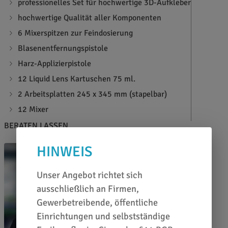
professionelles Set für hochwertige 3D-Aufkleber
hochwertige Qualität aller Komponenten
6 Mixerspitzen zur Feindosierung
Blasenentfernungspistole
Harz-Applizierpistole
12 Liquid Lens Kartuschen 75 ml.
2 Arbeitsplatten 245 x 345 mm (stapelbar)
12 Mixer
BERATEN LASSEN
HINWEIS
Unser Angebot richtet sich
ausschließlich an Firmen,
Gewerbetreibende, öffentliche
Einrichtungen und selbstständige