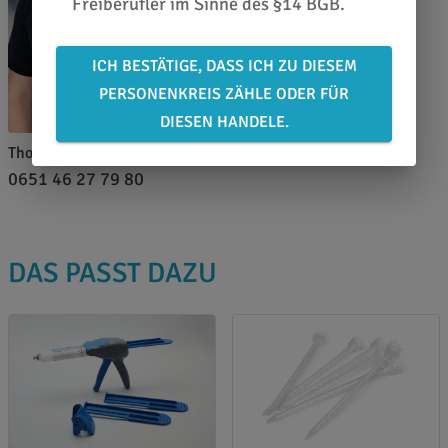
Freiberufler im Sinne des §14 BGB.
ICH BESTÄTIGE, DASS ICH ZU DIESEM
PERSONENKREIS ZÄHLE ODER FÜR
DIESEN HANDELE.
Thomas Pfeffer
0651 46 27 79 80
DAS PASST DAZU