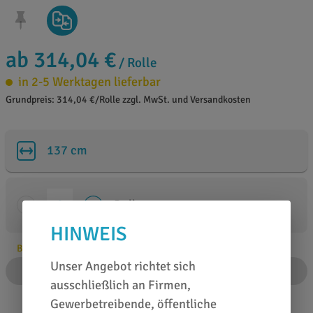
ab 314,04 €
/ Rolle
in 2-5 Werktagen lieferbar
Grundpreis: 314,04 €/Rolle zzgl. MwSt. und Versandkosten
137 cm
Rollen
HINWEIS
Bitte Anzahl angeben
Unser Angebot richtet sich
IN DEN WARENKORB
ausschließlich an Firmen,
Gewerbetreibende, öffentliche