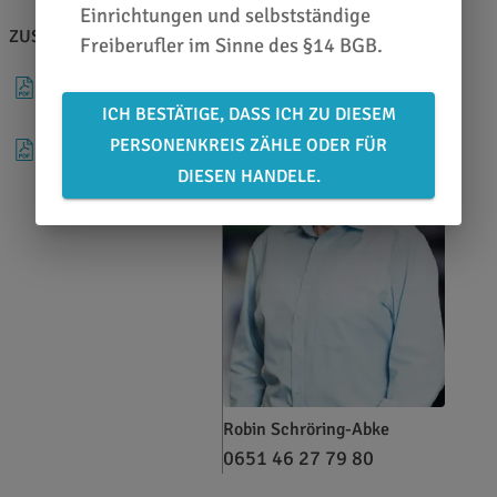
Einrichtungen und selbstständige
ZUSATZINFOS
BERATEN LASSEN
Freiberufler im Sinne des §14 BGB.
DATENBLATT
ICH BESTÄTIGE, DASS ICH ZU DIESEM
PERSONENKREIS ZÄHLE ODER FÜR
PRODUKTÜBERSICHT
DIESEN HANDELE.
Robin Schröring-Abke
0651 46 27 79 80