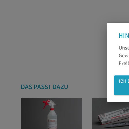
HI
Unse
Gewe
Frei
ICH 
DAS PASST DAZU