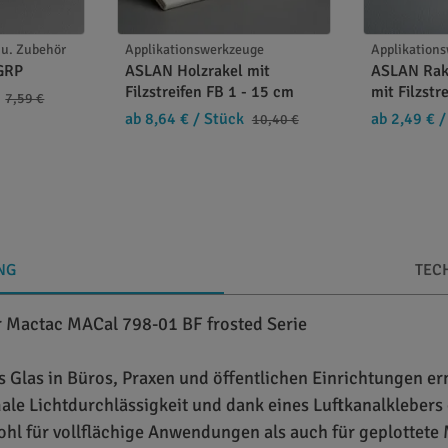
u. Zubehör
Applikationswerkzeuge
Applikation
GRP
ASLAN Holzrakel mit
ASLAN Rak
Filzstreifen FB 1 - 15 cm
mit Filzstr
7,59 €
ab 8,64 €
/ Stück
ab 2,49 €
/
10,40 €
NG
TEC
r Mactac MACal 798-01 BF frosted Serie
s Glas in Büros, Praxen und öffentlichen Einrichtungen 
imale Lichtdurchlässigkeit und dank eines Luftkanalkleber
ohl für vollflächige Anwendungen als auch für geplottete