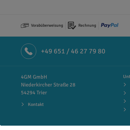
kann mit allen handelsüblichen Reinigungsmitte
Jetzt Mactac MACal 798-01 BF frosted Glasdekorf
Vorabüberweisung
Rechnung
Sichern Sie sich jetzt die Glasdekorfolien der 
als Meterware und in kompletten Rollen passend z
+49 651 / 46 27 79 80
4GM GmbH
Un
Niederkircher Straße 28
54294 Trier
Kontakt