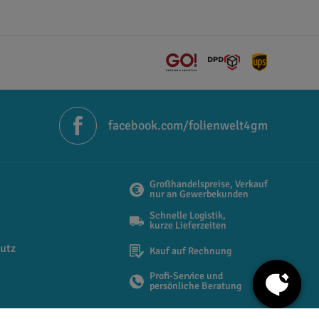
en Preisen in unserem Onlineshop. Wir liefern
d ebenfalls bei uns erhältlich.
facebook.com/folienwelt4gm
Großhandelspreise, Verkauf
nur an Gewerbekunden
Schnelle Logistik,
kurze Lieferzeiten
utz
Kauf auf Rechnung
Profi-Service und
persönliche Beratung