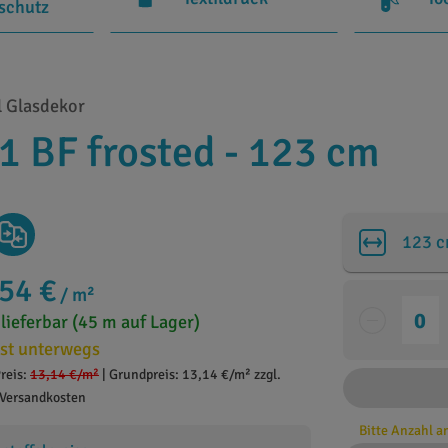
rschutz
 Glasdekor
 BF frosted - 123 cm
123 
,54 €
/ m²
 lieferbar (45 m auf Lager)
st unterwegs
reis:
13,14 €
/m²
|
Grundpreis: 13,14 €/m² zzgl.
Versandkosten
Bitte Anzahl 