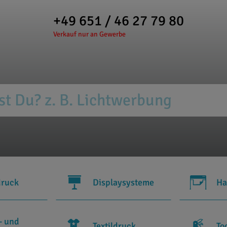
+49 651 / 46 27 79 80
Verkauf nur an Gewerbe
druck
Displaysysteme
Ha
- und
Textildruck
To