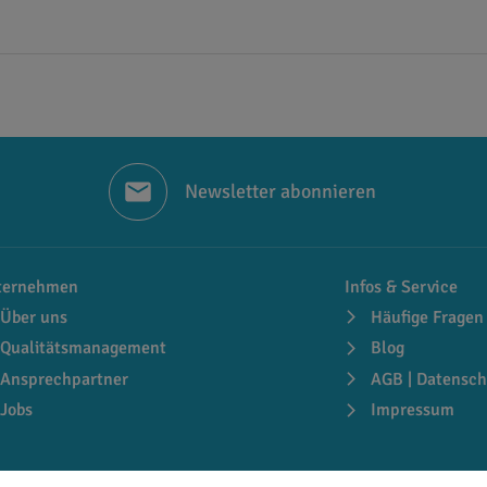
ln erfolgen.
olien in 7 Farben online bei folienwelt.de bestellen!
Mactac MACal 798-01 BF frosted Serie zu dauerhaft günstig
u Ihren aktuellen Bedarf. Geeignete Application Tapes sin
Newsletter abonnieren
ternehmen
Infos & Service
Über uns
Häufige Fragen
Qualitätsmanagement
Blog
Ansprechpartner
AGB | Datensch
Jobs
Impressum