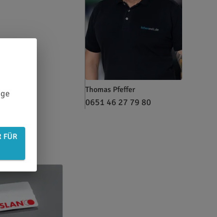
Thomas Pfeffer
ige
0651 46 27 79 80
R FÜR