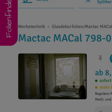
Folienfinder
Splitte
Werbetechnik
Glasdekorfolien
Mactac MACal
/
Mactac MACal 798-01
ab 8
sofort
mehr i
Regulärer P
MwSt. und 