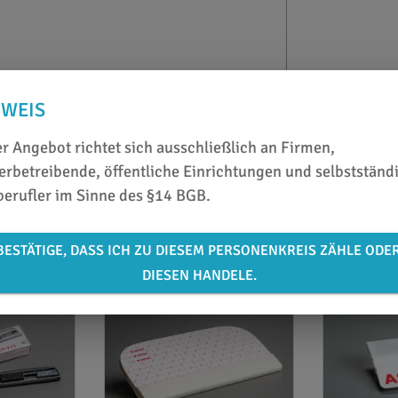
NWEIS
r Angebot richtet sich ausschließlich an Firmen,
rbetreibende, öffentliche Einrichtungen und selbstständ
berufler im Sinne des §14 BGB.
BESTÄTIGE, DASS ICH ZU DIESEM PERSONENKREIS ZÄHLE ODE
DIESEN HANDELE.