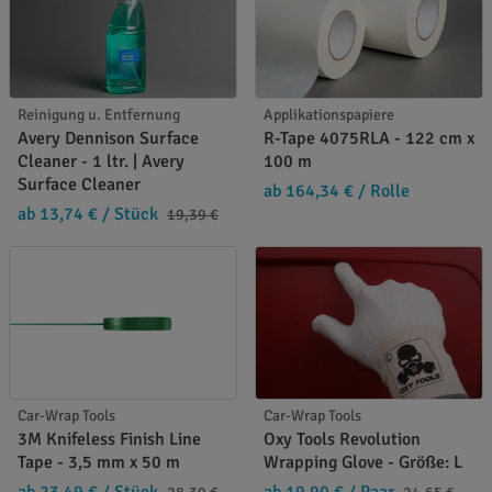
Reinigung u. Entfernung
Applikationspapiere
Avery Dennison Surface
R-Tape 4075RLA - 122 cm x
Cleaner - 1 ltr. | Avery
100 m
Surface Cleaner
ab 164,34 €
/ Rolle
ab 13,74 €
/ Stück
19,39 €
Car-Wrap Tools
Car-Wrap Tools
3M Knifeless Finish Line
Oxy Tools Revolution
Tape - 3,5 mm x 50 m
Wrapping Glove - Größe: L
ab 23,49 €
/ Stück
ab 19,90 €
/ Paar