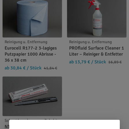
Reinigung u. Entfernung
Reinigung u. Entfernung
Eurocell R177-2 3-lagiges
PROfluid Surface Cleaner 1
Putzpapier 1000 Abrisse -
Liter – Reiniger & Entfetter
36 x 38 cm
ab 13,79 €
/ Stück
16,89 €
ab 30,84 €
/ Stück
41,84 €
Schneidewerkzeuge u. Zubehör
NT-Cutter A-300GRP