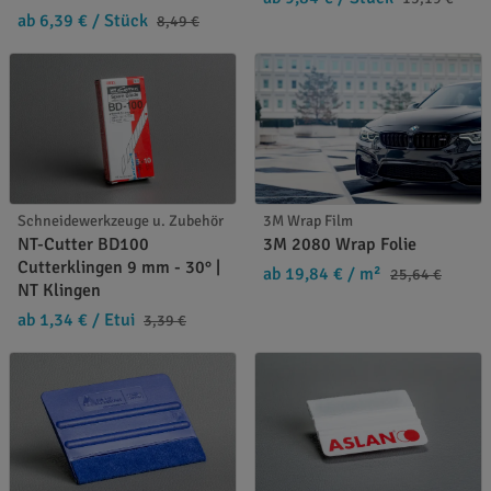
ab 6,39 €
/ Stück
8,49 €
Schneidewerkzeuge u. Zubehör
3M Wrap Film
NT-Cutter BD100
3M 2080 Wrap Folie
Cutterklingen 9 mm - 30° |
ab 19,84 €
/ m²
25,64 €
NT Klingen
ab 1,34 €
/ Etui
3,39 €