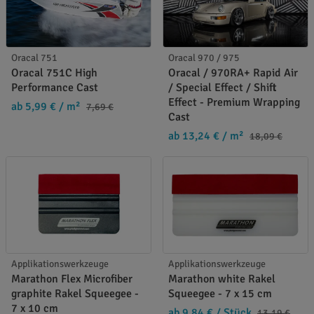
Oracal 751
Oracal 970 / 975
Oracal 751C High
Oracal / 970RA+ Rapid Air
Performance Cast
/ Special Effect / Shift
Effect - Premium Wrapping
ab 5,99 €
/ m²
7,69 €
Cast
ab 13,24 €
/ m²
18,09 €
Applikationswerkzeuge
Applikationswerkzeuge
Marathon Flex Microfiber
Marathon white Rakel
graphite Rakel Squeegee -
Squeegee - 7 x 15 cm
7 x 10 cm
ab 9,84 €
/ Stück
13,19 €