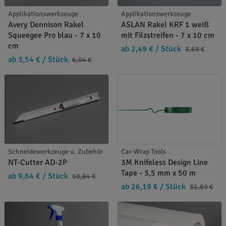
Applikationswerkzeuge
Applikationswerkzeuge
Avery Dennison Rakel
ASLAN Rakel KRF 1 weiß
Squeegee Pro blau - 7 x 10
mit Filzstreifen - 7 x 10 cm
cm
ab 2,49 €
/ Stück
3,69 €
ab 3,54 €
/ Stück
6,04 €
Schneidewerkzeuge u. Zubehör
Car-Wrap Tools
NT-Cutter AD-2P
3M Knifeless Design Line
Tape - 3,5 mm x 50 m
ab 9,64 €
/ Stück
10,84 €
ab 26,19 €
/ Stück
31,69 €