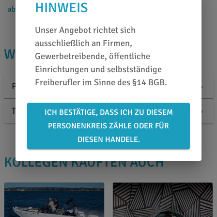
HINWEIS
ab 6,89 €
/ Stück
7,59 €
Unser Angebot richtet sich
ausschließlich an Firmen,
WISSENSWERTES
Gewerbetreibende, öffentliche
Einrichtungen und selbstständige
Freiberufler im Sinne des §14 BGB.
Produktbeschreibung
Technische Informationen
ICH BESTÄTIGE, DASS ICH ZU DIESEM
PERSONENKREIS ZÄHLE ODER FÜR
DIESEN HANDELE.
KOLLEGEN KAUFTEN AUCH