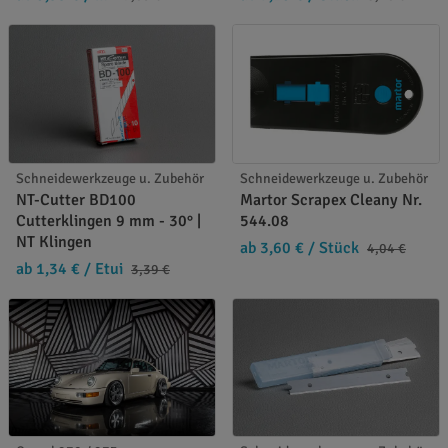
Schneidewerkzeuge u. Zubehör
Schneidewerkzeuge u. Zubehör
NT-Cutter BD100
Martor Scrapex Cleany Nr.
Cutterklingen 9 mm - 30° |
544.08
NT Klingen
ab 3,60 €
/ Stück
4,04 €
ab 1,34 €
/ Etui
3,39 €