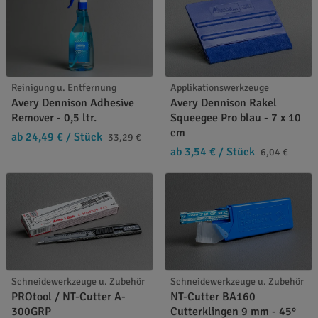
Reinigung u. Entfernung
Applikationswerkzeuge
Avery Dennison Adhesive
Avery Dennison Rakel
Remover - 0,5 ltr.
Squeegee Pro blau - 7 x 10
cm
ab 24,49 €
/ Stück
33,29 €
ab 3,54 €
/ Stück
6,04 €
Schneidewerkzeuge u. Zubehör
Schneidewerkzeuge u. Zubehör
PROtool / NT-Cutter A-
NT-Cutter BA160
300GRP
Cutterklingen 9 mm - 45°