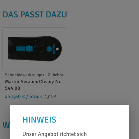
DAS PASST DAZU
Schneidewerkzeuge u. Zubehör
Martor Scrapex Cleany Nr.
544.08
ab 3,60 €
/ Stück
4,04 €
HINWEIS
WISSENSWERTES
Unser Angebot richtet sich