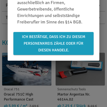
ausschließlich an Firmen,
Produktbeschreibung
Gewerbetreibende, öffentliche
Einrichtungen und selbstständige
Technische Informationen
Freiberufler im Sinne des §14 BGB.
ICH BESTÄTIGE, DASS ICH ZU DIESEM
KOLLEGEN KAUFTEN AUCH
PERSONENKREIS ZÄHLE ODER FÜR
DIESEN HANDELE.
Oracal 751
Sonnenschutz Tools
Oracal 751C High
Martor Argentax Nr.
Performance Cast
46144.02
ab 5,99 €
/ m²
ab 7,25 €
/ Stück
7,69 €
8,16 €