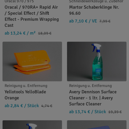
Oracal 970 / 975
Schneidewerkzeuge u. Zubehör
Oracal / 970RA+ Rapid Air
Martor Schaberklinge Nr.
/ Special Effect / Shift
96.60
Effect - Premium Wrapping
ab 7,10 €
/ VE
7,99 €
Cast
ab 13,24 €
/ m²
18,09 €
Reinigung u. Entfernung
Reinigung u. Entfernung
Yellotools YelloBlade
Avery Dennison Surface
Orange
Cleaner - 1 ltr. | Avery
Surface Cleaner
ab 2,84 €
/ Stück
4,74 €
ab 13,74 €
/ Stück
19,39 €