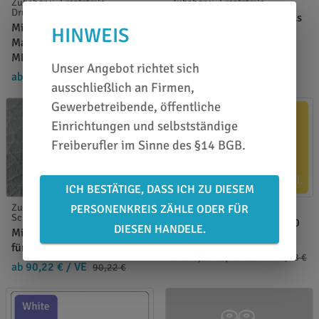
Zubehör u. Ersatzteile
Zubehör u. Ersatzteile
Drucksysteme
PROprint Reinigungssticks
Mimaki Cleaning
HINWEIS
Schwamm
Maintenance Liquid
ab 14,73 €
/ VE
19,84 €
ML014-Z-1L - 1000 ml.
Unser Angebot richtet sich
ab 97,78 €
/ Stück
ausschließlich an Firmen,
Gewerbetreibende, öffentliche
Einrichtungen und selbstständige
Freiberufler im Sinne des §14 BGB.
ICH BESTÄTIGE, DASS ICH ZU DIESEM
Zubehör u. Ersatzteile
Mimaki Tinte
PERSONENKREIS ZÄHLE ODER FÜR
Schneideplotter
Mimaki SS21 yellow - 440
DIESEN HANDELE.
Mimaki Schleppmesser -
ml.
für Standard-Folien
ab 93,90 €
/ Stück
111,28 €
ab 90,22 €
/ VE
90,22 €